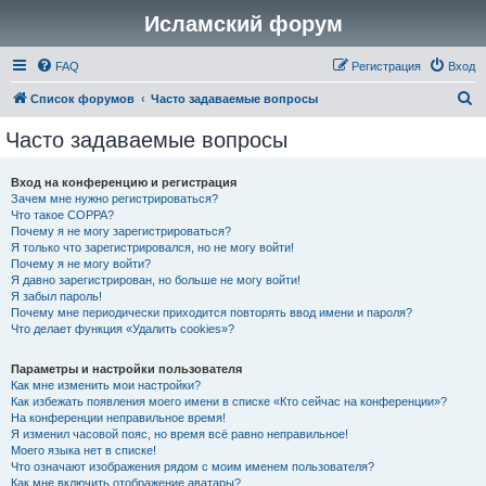
Исламский форум
FAQ
Регистрация
Вход
П
Список форумов
Часто задаваемые вопросы
о
Часто задаваемые вопросы
и
с
Вход на конференцию и регистрация
Зачем мне нужно регистрироваться?
к
Что такое COPPA?
Почему я не могу зарегистрироваться?
Я только что зарегистрировался, но не могу войти!
Почему я не могу войти?
Я давно зарегистрирован, но больше не могу войти!
Я забыл пароль!
Почему мне периодически приходится повторять ввод имени и пароля?
Что делает функция «Удалить cookies»?
Параметры и настройки пользователя
Как мне изменить мои настройки?
Как избежать появления моего имени в списке «Кто сейчас на конференции»?
На конференции неправильное время!
Я изменил часовой пояс, но время всё равно неправильное!
Моего языка нет в списке!
Что означают изображения рядом с моим именем пользователя?
Как мне включить отображение аватары?