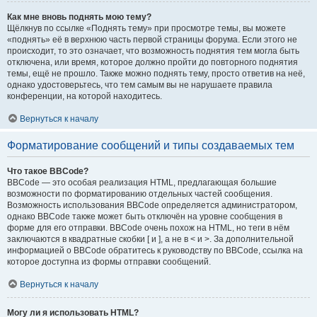
Как мне вновь поднять мою тему?
Щёлкнув по ссылке «Поднять тему» при просмотре темы, вы можете
«поднять» её в верхнюю часть первой страницы форума. Если этого не
происходит, то это означает, что возможность поднятия тем могла быть
отключена, или время, которое должно пройти до повторного поднятия
темы, ещё не прошло. Также можно поднять тему, просто ответив на неё,
однако удостоверьтесь, что тем самым вы не нарушаете правила
конференции, на которой находитесь.
Вернуться к началу
Форматирование сообщений и типы создаваемых тем
Что такое BBCode?
BBCode — это особая реализация HTML, предлагающая большие
возможности по форматированию отдельных частей сообщения.
Возможность использования BBCode определяется администратором,
однако BBCode также может быть отключён на уровне сообщения в
форме для его отправки. BBCode очень похож на HTML, но теги в нём
заключаются в квадратные скобки [ и ], а не в < и >. За дополнительной
информацией о BBCode обратитесь к руководству по BBCode, ссылка на
которое доступна из формы отправки сообщений.
Вернуться к началу
Могу ли я использовать HTML?