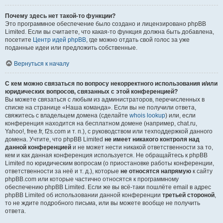
Почему здесь нет такой-то функции?
Это программное обеспечение было создано и лицензировано phpBB
Limited. Если вы считаете, что какая-то функция должна быть добавлена,
посетите
Центр идей phpBB
, где можно отдать свой голос за уже
поданные идеи или предложить собственные.
Вернуться к началу
С кем можно связаться по вопросу некорректного использования и/или
юридических вопросов, связанных с этой конференцией?
Вы можете связаться с любым из администраторов, перечисленных в
списке на странице «Наша команда». Если вы не получили ответа,
свяжитесь с владельцем домена (сделайте
whois lookup
) или, если
конференция находится на бесплатном домене (например, chat.ru,
Yahoo!, free.fr, f2s.com и т. п.), с руководством или техподдержкой данного
домена. Учтите, что phpBB Limited
не имеет никакого контроля над
данной конференцией
и не может нести никакой ответственности за то,
кем и как данная конференция используется. Не обращайтесь к phpBB
Limited по юридическим вопросам (о приостановке работы конференции,
ответственности за неё и т. д.), которые
не относятся напрямую
к сайту
phpBB.com или которые частично относятся к программному
обеспечению phpBB Limited. Если же вы всё-таки пошлёте email в адрес
phpBB Limited об использовании данной конференции
третьей стороной
,
то не ждите подробного письма, или вы можете вообще не получить
ответа.