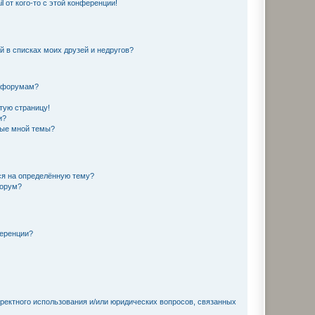
 от кого-то с этой конференции!
й в списках моих друзей и недругов?
и форумам?
стую страницу!
и?
ные мной темы?
ься на определённую тему?
форум?
ференции?
рректного использования и/или юридических вопросов, связанных