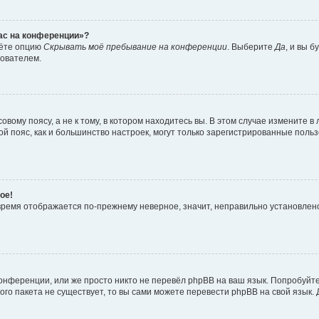
час на конференции»?
дёте опцию
Скрывать моё пребывание на конференции
. Выберите
Да
, и вы 
зователем.
вому поясу, а не к тому, в котором находитесь вы. В этом случае измените в 
овой пояс, как и большинство настроек, могут только зарегистрированные пол
ое!
о время отображается по-прежнему неверное, значит, неправильно установле
онференции, или же просто никто не перевёл phpBB на ваш язык. Попробуйт
вого пакета не существует, то вы сами можете перевести phpBB на свой язы