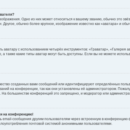
ователя?
зображения. Одно из них может относиться к вашему званию, обычно это звёзд
. Другое, обычно более крупное, изображение известно как «аватара» и обы
ь аватару с использованием четырёх инструментов: «Граватар», «Галерея а
, а также какие типы аватар могут быть доступны. Если вы не можете испол
чество созданных вами сообщений или идентифицируют определённых польз
аний на конференции, так как они установлены её администратором. Пожал
е. На большинстве конференций это запрещено, и модератор или администра
ти на конференцию!
ь email-сообщения другим пользователям через встроенную в конференцию ф
ь злоупотребления почтовой системой анонимными пользователями.