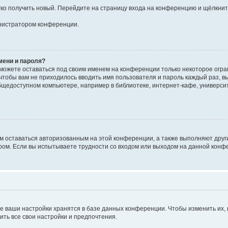
егко получить новый. Перейдите на страницу входа на конференцию и щёлкни
инистратором конференции.
мени и пароля?
сможете оставаться под своим именем на конференции только некоторое огран
 чтобы вам не приходилось вводить имя пользователя и пароль каждый раз, 
щедоступном компьютере, например в библиотеке, интернет-кафе, университе
ам оставаться авторизованным на этой конференции, а также выполняют друг
ом. Если вы испытываете трудности со входом или выходом на данной конфе
е ваши настройки хранятся в базе данных конференции. Чтобы изменить их,
ить все свои настройки и предпочтения.