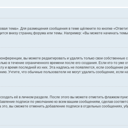
овая тема». Для размещения сообщения в теме щёлкните по кнопке «Ответит
ится внизу страниц форума или темы. Например: «Вы можете начинать темы»
конференции, вы можете редактировать и удалять только свои собственные 
ько в течение ограниченного времени после его создания. Если кто-то уже 
дату и время последней из них. Эта надпись не появляется, если сообщение 
ию. Учтите, что обычные пользователи не могут удалить сообщение, если на 
создать её в личном разделе. После этого вы можете отметить флажком пун
обавление подписи по умолчанию ко всем вашим сообщениям, сделав соотве
а это, вы сможете отменить добавление подписи в отдельных сообщениях, у