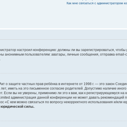
Как мне связаться с администратором 
дминистратор настроил конференцию: должны ли вы зарегистрироваться, чтобы
 анонимным пользователям: аватары, личные сообщения, отправка email-сооб
.
 или Акт о защите частных прав ребёнка в интернете от 1998 г. — это закон Со
т, иметь на это письменное согласие родителей. Допустимо наличие иного
 Если вы не уверены, применимо ли это к вам, как к регистрирующемуся на 
Limited администрация данной конференции не может давать рекомендаций 
ос «С кем можно связаться по вопросу некорректного использования и/или ю
т юридической силы.
.