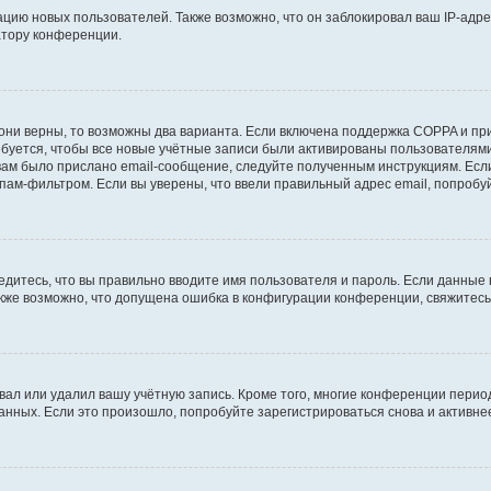
ию новых пользователей. Также возможно, что он заблокировал ваш IP-адре
атору конференции.
они верны, то возможны два варианта. Если включена поддержка COPPA и при 
уется, чтобы все новые учётные записи были активированы пользователями
ам было прислано email-сообщение, следуйте полученным инструкциям. Если
пам-фильтром. Если вы уверены, что ввели правильный адрес email, попробу
едитесь, что вы правильно вводите имя пользователя и пароль. Если данные
Также возможно, что допущена ошибка в конфигурации конференции, свяжитес
вал или удалил вашу учётную запись. Кроме того, многие конференции перио
ных. Если это произошло, попробуйте зарегистрироваться снова и активнее 