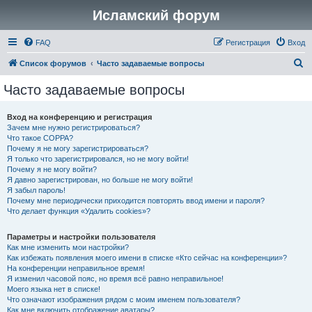
Исламский форум
FAQ
Регистрация
Вход
П
Список форумов
Часто задаваемые вопросы
о
Часто задаваемые вопросы
и
с
Вход на конференцию и регистрация
Зачем мне нужно регистрироваться?
к
Что такое COPPA?
Почему я не могу зарегистрироваться?
Я только что зарегистрировался, но не могу войти!
Почему я не могу войти?
Я давно зарегистрирован, но больше не могу войти!
Я забыл пароль!
Почему мне периодически приходится повторять ввод имени и пароля?
Что делает функция «Удалить cookies»?
Параметры и настройки пользователя
Как мне изменить мои настройки?
Как избежать появления моего имени в списке «Кто сейчас на конференции»?
На конференции неправильное время!
Я изменил часовой пояс, но время всё равно неправильное!
Моего языка нет в списке!
Что означают изображения рядом с моим именем пользователя?
Как мне включить отображение аватары?