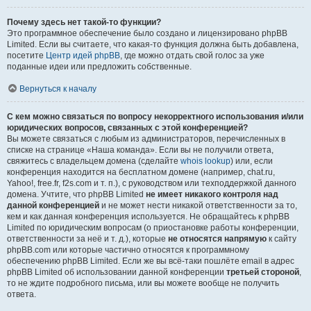
Почему здесь нет такой-то функции?
Это программное обеспечение было создано и лицензировано phpBB
Limited. Если вы считаете, что какая-то функция должна быть добавлена,
посетите
Центр идей phpBB
, где можно отдать свой голос за уже
поданные идеи или предложить собственные.
Вернуться к началу
С кем можно связаться по вопросу некорректного использования и/или
юридических вопросов, связанных с этой конференцией?
Вы можете связаться с любым из администраторов, перечисленных в
списке на странице «Наша команда». Если вы не получили ответа,
свяжитесь с владельцем домена (сделайте
whois lookup
) или, если
конференция находится на бесплатном домене (например, chat.ru,
Yahoo!, free.fr, f2s.com и т. п.), с руководством или техподдержкой данного
домена. Учтите, что phpBB Limited
не имеет никакого контроля над
данной конференцией
и не может нести никакой ответственности за то,
кем и как данная конференция используется. Не обращайтесь к phpBB
Limited по юридическим вопросам (о приостановке работы конференции,
ответственности за неё и т. д.), которые
не относятся напрямую
к сайту
phpBB.com или которые частично относятся к программному
обеспечению phpBB Limited. Если же вы всё-таки пошлёте email в адрес
phpBB Limited об использовании данной конференции
третьей стороной
,
то не ждите подробного письма, или вы можете вообще не получить
ответа.