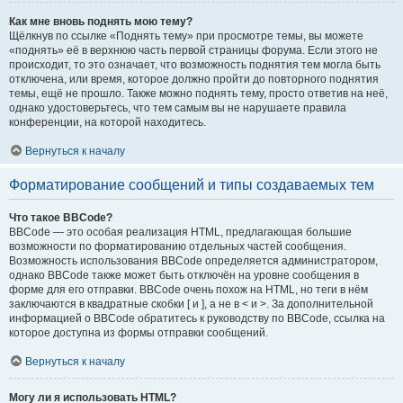
Как мне вновь поднять мою тему?
Щёлкнув по ссылке «Поднять тему» при просмотре темы, вы можете
«поднять» её в верхнюю часть первой страницы форума. Если этого не
происходит, то это означает, что возможность поднятия тем могла быть
отключена, или время, которое должно пройти до повторного поднятия
темы, ещё не прошло. Также можно поднять тему, просто ответив на неё,
однако удостоверьтесь, что тем самым вы не нарушаете правила
конференции, на которой находитесь.
Вернуться к началу
Форматирование сообщений и типы создаваемых тем
Что такое BBCode?
BBCode — это особая реализация HTML, предлагающая большие
возможности по форматированию отдельных частей сообщения.
Возможность использования BBCode определяется администратором,
однако BBCode также может быть отключён на уровне сообщения в
форме для его отправки. BBCode очень похож на HTML, но теги в нём
заключаются в квадратные скобки [ и ], а не в < и >. За дополнительной
информацией о BBCode обратитесь к руководству по BBCode, ссылка на
которое доступна из формы отправки сообщений.
Вернуться к началу
Могу ли я использовать HTML?