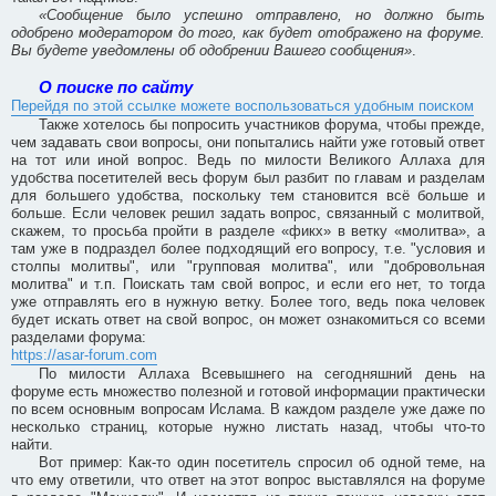
«Сообщение было успешно отправлено, но должно быть
одобрено модератором до того, как будет отображено на форуме.
Вы будете уведомлены об одобрении Вашего сообщения»
.
О поиске по сайту
Перейдя по этой ссылке можете воспользоваться удобным поиском
Также хотелось бы попросить участников форума, чтобы прежде,
чем задавать свои вопросы, они попытались найти уже готовый ответ
на тот или иной вопрос. Ведь по милости Великого Аллаха для
удобства посетителей весь форум был разбит по главам и разделам
для большего удобства, поскольку тем становится всё больше и
больше. Если человек решил задать вопрос, связанный с молитвой,
скажем, то просьба пройти в разделе «фикх» в ветку «молитва», а
там уже в подраздел более подходящий его вопросу, т.е. "условия и
столпы молитвы", или "групповая молитва", или "добровольная
молитва" и т.п. Поискать там свой вопрос, и если его нет, то тогда
уже отправлять его в нужную ветку. Более того, ведь пока человек
будет искать ответ на свой вопрос, он может ознакомиться со всеми
разделами форума:
https://asar-forum.com
По милости Аллаха Всевышнего на сегодняшний день на
форуме есть множество полезной и готовой информации практически
по всем основным вопросам Ислама. В каждом разделе уже даже по
несколько страниц, которые нужно листать назад, чтобы что-то
найти.
Вот пример: Как-то один посетитель спросил об одной теме, на
что ему ответили, что ответ на этот вопрос выставлялся на форуме