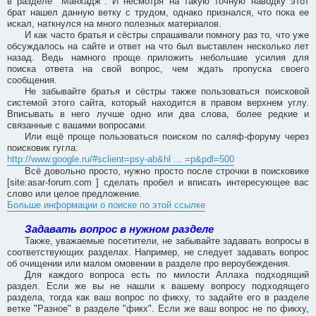
в разделе "Манхадж". И несмотря на такую точную наводку этот
брат нашел данную ветку с трудом, однако признался, что пока ее
искал, наткнулся на много полезных материалов.
И как часто братья и сёстры спрашивали помногу раз то, что уже
обсуждалось на сайте и ответ на что был выставлен несколько лет
назад. Ведь намного проще приложить небольшие усилия для
поиска ответа на свой вопрос, чем ждать пропуска своего
сообщения.
Не забывайте братья и сёстры также пользоваться поисковой
системой этого сайта, который находится в правом верхнем углу.
Вписывать в него лучше одно или два слова, более редкие и
связанные с вашими вопросами.
Или ещё проще пользоваться поиском по саляф-форуму через
поисковик гугла:
http://www.google.ru/#sclient=psy-ab&hl ... =p&pdl=500
Всё довольно просто, нужно просто после строчки в поисковике
[site:asar-forum.com ] сделать пробел и вписать интересующее вас
слово или целое предложение.
Больше информации о поиске по этой ссылке
Задавать вопрос в нужном разделе
Также, уважаемые посетители, не забывайте задавать вопросы в
соответствующих разделах. Например, не следует задавать вопрос
об очищении или малом омовении в разделе про вероубеждения.
Для каждого вопроса есть по милости Аллаха подходящий
раздел. Если же вы не нашли к вашему вопросу подходящего
раздела, тогда как ваш вопрос по фикху, то задайте его в разделе
ветке "Разное" в разделе "фикх". Если же ваш вопрос не по фикху,