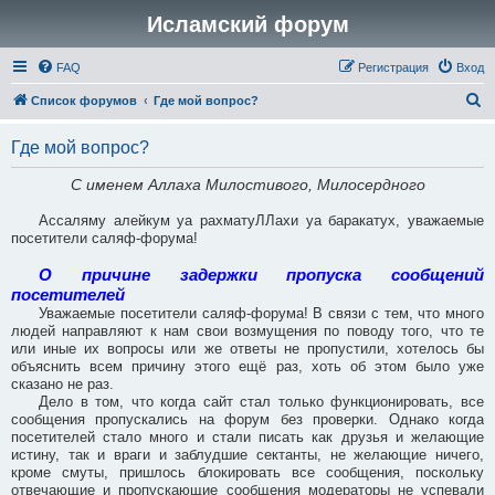
Исламский форум
FAQ
Регистрация
Вход
П
Список форумов
Где мой вопрос?
о
Где мой вопрос?
и
с
С именем Аллаха Милостивого, Милосердного
к
Ассаляму алейкум уа рахматуЛЛахи уа баракатух, уважаемые
посетители саляф-форума!
О причине задержки пропуска сообщений
посетителей
Уважаемые посетители саляф-форума! В связи с тем, что много
людей направляют к нам свои возмущения по поводу того, что те
или иные их вопросы или же ответы не пропустили, хотелось бы
объяснить всем причину этого ещё раз, хоть об этом было уже
сказано не раз.
Дело в том, что когда сайт стал только функционировать, все
сообщения пропускались на форум без проверки. Однако когда
посетителей стало много и стали писать как друзья и желающие
истину, так и враги и заблудшие сектанты, не желающие ничего,
кроме смуты, пришлось блокировать все сообщения, поскольку
отвечающие и пропускающие сообщения модераторы не успевали