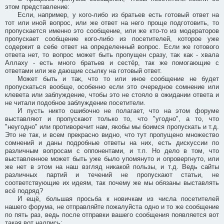
этом представление:
Если, например, у кого-либо из братьев есть готовый ответ на
тот или иной вопрос, или же ответ на него проще подготовить, то
пропускается именно это сообщение, или же кто-то из модераторов
пропускает сообщение кого-либо из посетителей, которое уже
содержит в себе ответ на определенный вопрос. Если же готового
ответа нет, то вопрос может быть пропущен сразу, так как - хвала
Аллаху - есть много братьев и сестёр, так же помогающие с
ответами или же дающие ссылку на готовый ответ.
Может быть и так, что то или иное сообщение не будет
пропускаться вообще, особенно если это очередное сомнение или
клевета или заблуждение, чтобы это не стояло в ожидании ответа и
не читали подобное заблуждение посетители.
И пусть никто ошибочно не полагает, что на этом форуме
выставляют и пропускают только то, что "угодно", а то, что
"неугодно" или противоречит нам, якобы мы боимся пропускать и т.д.
Это не так, и всем прекрасно видно, что тут пропущено множество
сомнений и даны подробные ответы на них, есть дискуссии по
различным вопросам с оппонентами, и т.п. Но дело в том, что
выставленное может быть уже было упомянуто и опровергнуто, или
же нет в этом на наш взгляд никакой пользы, и т.д. Ведь сайты
различных партий и течений не пропускают статьи, не
соответствующие их идеям, так почему же мы обязаны выставлять
всё подряд?
И ещё, большая просьба к новичкам из числа посетителей
нашего форума, не отправляйте пожалуйста одно и то же сообщение
по пять раз, ведь после отправки вашего сообщения появляется вот
такая вот надпись: