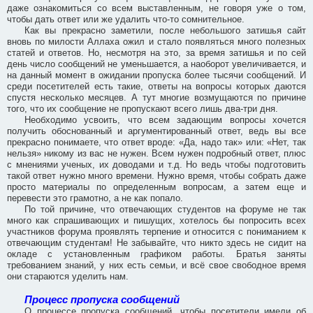
даже ознакомиться со всем выставленным, не говоря уже о том,
чтобы дать ответ или же удалить что-то сомнительное.
Как вы прекрасно заметили, после небольшого затишья сайт
вновь по милости Аллаха ожил и стало появляться много полезных
статей и ответов. Но, несмотря на это, за время затишья и по сей
день число сообщений не уменьшается, а наоборот увеличивается, и
на данный момент в ожидании пропуска более тысячи сообщений. И
среди посетителей есть такие, ответы на вопросы которых даются
спустя несколько месяцев. А тут многие возмущаются по причине
того, что их сообщение не пропускают всего лишь два-три дня.
Необходимо усвоить, что всем задающим вопросы хочется
получить обоснованный и аргументированный ответ, ведь вы все
прекрасно понимаете, что ответ вроде: «Да, надо так» или: «Нет, так
нельзя» никому из вас не нужен. Всем нужен подробный ответ, плюс
с мнениями ученых, их доводами и т.д. Но ведь чтобы подготовить
такой ответ нужно много времени. Нужно время, чтобы собрать даже
просто материалы по определенным вопросам, а затем еще и
перевести это грамотно, а не как попало.
По той причине, что отвечающих студентов на форуме не так
много как спрашивающих и пишущих, хотелось бы попросить всех
участников форума проявлять терпение и относится с пониманием к
отвечающим студентам! Не забывайте, что никто здесь не сидит на
окладе с установленным графиком работы. Братья заняты
требованием знаний, у них есть семьи, и всё свое свободное время
они стараются уделить нам.
Процесс пропуска сообщений
О процессе пропуска сообщений, чтобы посетители имели об