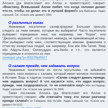
Аллаха (да благословит его Аллах и приветствует) говорил:
«Воистину, Всевышний Аллах любит, что когда человек делает
что-то, чтобы он делал это в лучшей форме!»
аль-Байхакъи. Хадис
хороший. См. «Сахих аль-джами’» 1891.
О различных никах
Уважаемые посетители саляф-форума! Большая просьба
следить за теми никами, которые вы выбираете! Часто посетители
выбирают порицаемые ники, как например, ник "Коран", или
"Джахиль мураккаб", что означает невежда, не принимающий истину.
Или выбирают себе ники, соответствующие именам, фамилиям и
отчеству конкретных людей, как например, Али ибн Аби Талиб, Умар
ибн Абдуль-Азиз, Салахуддин аль-Аюби и т.п., что является
порицаемым и относится ко лжи.
viewtopic.php?p=45527#p45527
О саламе прежде, чем задавать вопрос
Уважаемые посетители из числа мусульман, не забывайте
начинать свои вопросы с салама, который имеет великое положение
в Исламе. Ведь в хадисах сказано:
«Салам следует давать прежде,
чем задавать вопрос! А что касается того, кто задал вопрос,
прежде, чем поздороваться, то не отвечайте ему!»
Ибн ан-Наджар.
Хадис хороший. См. «Сахих аль-джами’» № 3699.
Также посланник Аллаха (да благословит его Аллах и
приветствует) говорил:
«Не отвечайте тому, кто начал разговор
прежде салама!»
ат-Табарани, Абу Ну’айм. Хадис хороший. См. «Сахих аль-
джами’» № 6122.