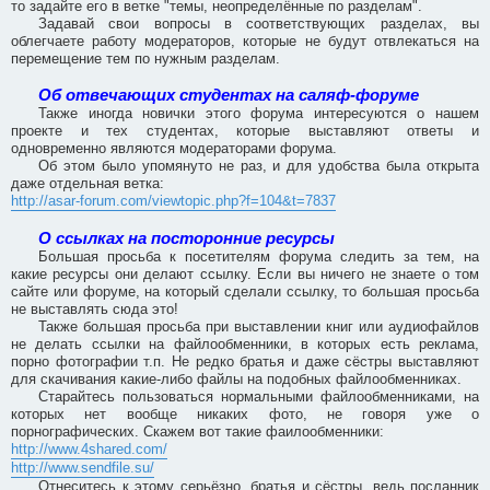
то задайте его в ветке "темы, неопределённые по разделам".
Задавай свои вопросы в соответствующих разделах, вы
облегчаете работу модераторов, которые не будут отвлекаться на
перемещение тем по нужным разделам.
Об отвечающих студентах на саляф-форуме
Также иногда новички этого форума интересуются о нашем
проекте и тех студентах, которые выставляют ответы и
одновременно являются модераторами форума.
Об этом было упомянуто не раз, и для удобства была открыта
даже отдельная ветка:
http://asar-forum.com/viewtopic.php?f=104&t=7837
О ссылках на посторонние ресурсы
Большая просьба к посетителям форума следить за тем, на
какие ресурсы они делают ссылку. Если вы ничего не знаете о том
сайте или форуме, на который сделали ссылку, то большая просьба
не выставлять сюда это!
Также большая просьба при выставлении книг или аудиофайлов
не делать ссылки на файлообменники, в которых есть реклама,
порно фотографии т.п. Не редко братья и даже сёстры выставляют
для скачивания какие-либо файлы на подобных файлообменниках.
Старайтесь пользоваться нормальными файлообменниками, на
которых нет вообще никаких фото, не говоря уже о
порнографических. Скажем вот такие фаилообменники:
http://www.4shared.com/
http://www.sendfile.su/
Отнеситесь к этому серьёзно, братья и сёстры, ведь посланник