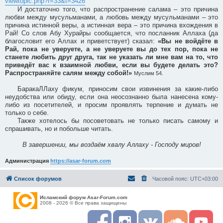
viewtopic.php?f=33&t=3426
И достаточно того, что распространение салама – это причина
любви между мусульманами, а любовь между мусульманами – это
причина истинной веры, а истинная вера – это причина вхождения в
Рай! Со слов Абу Хурайры сообщается, что посланник Аллаха (да
благословит его Аллах и приветствует) сказал:
«Вы не войдёте в
Рай, пока не уверуете, а не уверуете вы до тех пор, пока не
станете любить друг друга, так не указать ли мне вам на то, что
приведёт вас к взаимной любви, если вы будете делать это?
Распространяйте салям между собой!»
Муслим 54.
БаракаЛЛаху фикум, приносим свои извинения за какие-либо
неудобства или обиду, если она неосознанно была нанесена кому-
либо из посетителей, и просим проявлять терпение и думать не
только о себе.
Также хотелось бы посоветовать не только писать самому и
спрашивать, но и побольше читать.
В завершении, мы воздаём хвалу Аллаху - Господу миров!
Администрация
https://asar-forum.com
Список форумов
Часовой пояс:
UTC+03:00
Исламский форум Asar-Forum.com
2008 - 2026 © Все права защищены