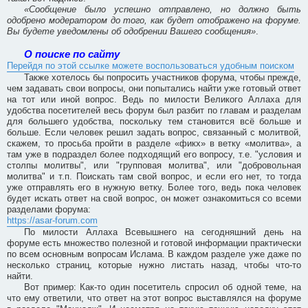
«Сообщение было успешно отправлено, но должно быть
одобрено модератором до того, как будет отображено на форуме.
Вы будете уведомлены об одобрении Вашего сообщения»
.
О поиске по сайту
Перейдя по этой ссылке можете воспользоваться удобным поиском
Также хотелось бы попросить участников форума, чтобы прежде,
чем задавать свои вопросы, они попытались найти уже готовый ответ
на тот или иной вопрос. Ведь по милости Великого Аллаха для
удобства посетителей весь форум был разбит по главам и разделам
для большего удобства, поскольку тем становится всё больше и
больше. Если человек решил задать вопрос, связанный с молитвой,
скажем, то просьба пройти в разделе «фикх» в ветку «молитва», а
там уже в подраздел более подходящий его вопросу, т.е. "условия и
столпы молитвы", или "групповая молитва", или "добровольная
молитва" и т.п. Поискать там свой вопрос, и если его нет, то тогда
уже отправлять его в нужную ветку. Более того, ведь пока человек
будет искать ответ на свой вопрос, он может ознакомиться со всеми
разделами форума:
https://asar-forum.com
По милости Аллаха Всевышнего на сегодняшний день на
форуме есть множество полезной и готовой информации практически
по всем основным вопросам Ислама. В каждом разделе уже даже по
несколько страниц, которые нужно листать назад, чтобы что-то
найти.
Вот пример: Как-то один посетитель спросил об одной теме, на
что ему ответили, что ответ на этот вопрос выставлялся на форуме