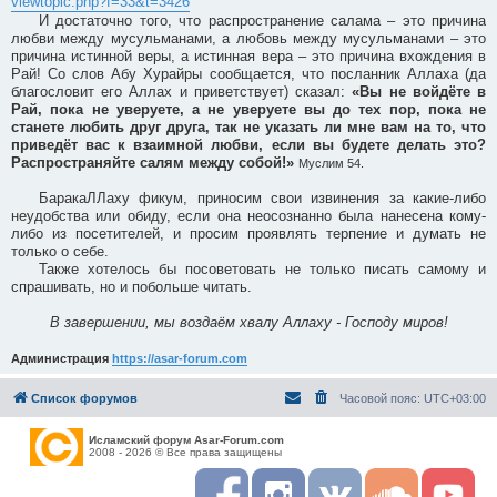
viewtopic.php?f=33&t=3426
И достаточно того, что распространение салама – это причина
любви между мусульманами, а любовь между мусульманами – это
причина истинной веры, а истинная вера – это причина вхождения в
Рай! Со слов Абу Хурайры сообщается, что посланник Аллаха (да
благословит его Аллах и приветствует) сказал:
«Вы не войдёте в
Рай, пока не уверуете, а не уверуете вы до тех пор, пока не
станете любить друг друга, так не указать ли мне вам на то, что
приведёт вас к взаимной любви, если вы будете делать это?
Распространяйте салям между собой!»
Муслим 54.
БаракаЛЛаху фикум, приносим свои извинения за какие-либо
неудобства или обиду, если она неосознанно была нанесена кому-
либо из посетителей, и просим проявлять терпение и думать не
только о себе.
Также хотелось бы посоветовать не только писать самому и
спрашивать, но и побольше читать.
В завершении, мы воздаём хвалу Аллаху - Господу миров!
Администрация
https://asar-forum.com
Список форумов
Часовой пояс:
UTC+03:00
Исламский форум Asar-Forum.com
2008 - 2026 © Все права защищены