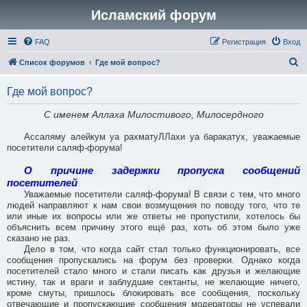
Исламский форум
FAQ
Регистрация
Вход
П
Список форумов
Где мой вопрос?
о
Где мой вопрос?
и
с
С именем Аллаха Милостивого, Милосердного
к
Ассаляму алейкум уа рахматуЛЛахи уа баракатух, уважаемые
посетители саляф-форума!
О причине задержки пропуска сообщений
посетителей
Уважаемые посетители саляф-форума! В связи с тем, что много
людей направляют к нам свои возмущения по поводу того, что те
или иные их вопросы или же ответы не пропустили, хотелось бы
объяснить всем причину этого ещё раз, хоть об этом было уже
сказано не раз.
Дело в том, что когда сайт стал только функционировать, все
сообщения пропускались на форум без проверки. Однако когда
посетителей стало много и стали писать как друзья и желающие
истину, так и враги и заблудшие сектанты, не желающие ничего,
кроме смуты, пришлось блокировать все сообщения, поскольку
отвечающие и пропускающие сообщения модераторы не успевали