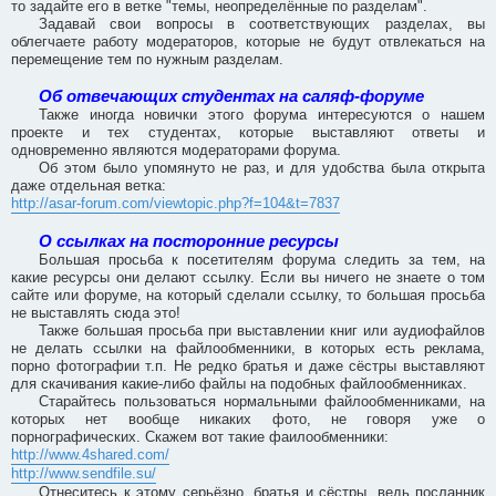
то задайте его в ветке "темы, неопределённые по разделам".
Задавай свои вопросы в соответствующих разделах, вы
облегчаете работу модераторов, которые не будут отвлекаться на
перемещение тем по нужным разделам.
Об отвечающих студентах на саляф-форуме
Также иногда новички этого форума интересуются о нашем
проекте и тех студентах, которые выставляют ответы и
одновременно являются модераторами форума.
Об этом было упомянуто не раз, и для удобства была открыта
даже отдельная ветка:
http://asar-forum.com/viewtopic.php?f=104&t=7837
О ссылках на посторонние ресурсы
Большая просьба к посетителям форума следить за тем, на
какие ресурсы они делают ссылку. Если вы ничего не знаете о том
сайте или форуме, на который сделали ссылку, то большая просьба
не выставлять сюда это!
Также большая просьба при выставлении книг или аудиофайлов
не делать ссылки на файлообменники, в которых есть реклама,
порно фотографии т.п. Не редко братья и даже сёстры выставляют
для скачивания какие-либо файлы на подобных файлообменниках.
Старайтесь пользоваться нормальными файлообменниками, на
которых нет вообще никаких фото, не говоря уже о
порнографических. Скажем вот такие фаилообменники:
http://www.4shared.com/
http://www.sendfile.su/
Отнеситесь к этому серьёзно, братья и сёстры, ведь посланник