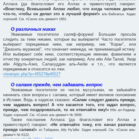
Аллаха (да благословит его Аллах и приветствует) говорил:
«Воистину, Всевышний Аллах любит, что когда человек делает
что-то, чтобы он делал это в лучшей форме!»
аль-Байхакъи. Хадис
хороший. См. «Сахих аль-джами’» 1891.
О различных никах
Уважаемые посетители саляф-форума! Большая просьба
следить за теми никами, которые вы выбираете! Часто посетители
выбирают порицаемые ники, как например, ник "Коран", или
"Джахиль мураккаб", что означает невежда, не принимающий истину.
Или выбирают себе ники, соответствующие именам, фамилиям и
отчеству конкретных людей, как например, Али ибн Аби Талиб, Умар
ибн Абдуль-Азиз, Салахуддин аль-Аюби и т.п., что является
порицаемым и относится ко лжи.
viewtopic.php?p=45527#p45527
О саламе прежде, чем задавать вопрос
Уважаемые посетители из числа мусульман, не забывайте
начинать свои вопросы с салама, который имеет великое положение
в Исламе. Ведь в хадисах сказано:
«Салам следует давать прежде,
чем задавать вопрос! А что касается того, кто задал вопрос,
прежде, чем поздороваться, то не отвечайте ему!»
Ибн ан-Наджар.
Хадис хороший. См. «Сахих аль-джами’» № 3699.
Также посланник Аллаха (да благословит его Аллах и
приветствует) говорил:
«Не отвечайте тому, кто начал разговор
прежде салама!»
ат-Табарани, Абу Ну’айм. Хадис хороший. См. «Сахих аль-
джами’» № 6122.