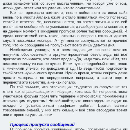
даже ознакомиться со всем выставленным, не говоря уже о том,
чтобы дать ответ или же удалить что-то сомнительное.
Как вы прекрасно заметили, после небольшого затишья сайт
вновь по милости Аллаха ожил и стало появляться много полезных
статей и ответов. Но, несмотря на это, за время затишья и по сей
день число сообщений не уменьшается, а наоборот увеличивается, и
на данный момент в ожидании пропуска более тысячи сообщений. И
среди посетителей есть такие, ответы на вопросы которых даются
спустя несколько месяцев. А тут многие возмущаются по причине
того, что их сообщение не пропускают всего лишь два-три дня.
Необходимо усвоить, что всем задающим вопросы хочется
получить обоснованный и аргументированный ответ, ведь вы все
прекрасно понимаете, что ответ вроде: «Да, надо так» или: «Нет, так
нельзя» никому из вас не нужен. Всем нужен подробный ответ, плюс
с мнениями ученых, их доводами и т.д. Но ведь чтобы подготовить
такой ответ нужно много времени. Нужно время, чтобы собрать даже
просто материалы по определенным вопросам, а затем еще и
перевести это грамотно, а не как попало.
По той причине, что отвечающих студентов на форуме не так
много как спрашивающих и пишущих, хотелось бы попросить всех
участников форума проявлять терпение и относится с пониманием к
отвечающим студентам! Не забывайте, что никто здесь не сидит на
окладе с установленным графиком работы. Братья заняты
требованием знаний, у них есть семьи, и всё свое свободное время
они стараются уделить нам.
Процесс пропуска сообщений
О процессе пропуска сообщений, чтобы посетители имели об