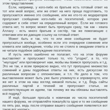
этом представление:
Если, например, у кого-либо из братьев есть готовый ответ на
тот или иной вопрос, или же ответ на него проще подготовить, то
пропускается именно это сообщение, или же кто-то из модераторов
пропускает сообщение кого-либо из посетителей, которое уже
содержит в себе ответ на определенный вопрос. Если же готового
ответа нет, то вопрос может быть пропущен сразу, так как - хвала
Аллаху - есть много братьев и сестёр, так же помогающие с
ответами или же дающие ссылку на готовый ответ.
Может быть и так, что то или иное сообщение не будет
пропускаться вообще, особенно если это очередное сомнение или
клевета или заблуждение, чтобы это не стояло в ожидании ответа и
не читали подобное заблуждение посетители.
И пусть никто ошибочно не полагает, что на этом форуме
выставляют и пропускают только то, что "угодно", а то, что
"неугодно" или противоречит нам, якобы мы боимся пропускать и т.д.
Это не так, и всем прекрасно видно, что тут пропущено множество
сомнений и даны подробные ответы на них, есть дискуссии по
различным вопросам с оппонентами, и т.п. Но дело в том, что
выставленное может быть уже было упомянуто и опровергнуто, или
же нет в этом на наш взгляд никакой пользы, и т.д. Ведь сайты
различных партий и течений не пропускают статьи, не
соответствующие их идеям, так почему же мы обязаны выставлять
всё подряд?
И ещё, большая просьба к новичкам из числа посетителей
нашего форума, не отправляйте пожалуйста одно и то же сообщение
по пять раз, ведь после отправки вашего сообщения появляется вот
такая вот надпись: