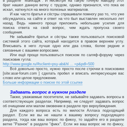
в разделе "Манхадж". И несмотря на такую точную наводку этот
брат нашел данную ветку с трудом, однако признался, что пока ее
искал, наткнулся на много полезных материалов.
И как часто братья и сёстры спрашивали помногу раз то, что уже
обсуждалось на сайте и ответ на что был выставлен несколько лет
назад. Ведь намного проще приложить небольшие усилия для
поиска ответа на свой вопрос, чем ждать пропуска своего
сообщения.
Не забывайте братья и сёстры также пользоваться поисковой
системой этого сайта, который находится в правом верхнем углу.
Вписывать в него лучше одно или два слова, более редкие и
связанные с вашими вопросами.
Или ещё проще пользоваться поиском по саляф-форуму через
поисковик гугла:
http://www.google.ru/#sclient=psy-ab&hl ... =p&pdl=500
Всё довольно просто, нужно просто после строчки в поисковике
[site:asar-forum.com ] сделать пробел и вписать интересующее вас
слово или целое предложение.
Больше информации о поиске по этой ссылке
Задавать вопрос в нужном разделе
Также, уважаемые посетители, не забывайте задавать вопросы в
соответствующих разделах. Например, не следует задавать вопрос
об очищении или малом омовении в разделе про вероубеждения.
Для каждого вопроса есть по милости Аллаха подходящий
раздел. Если же вы не нашли к вашему вопросу подходящего
раздела, тогда как ваш вопрос по фикху, то задайте его в разделе
ветке "Разное" в разделе "фикх". Если же ваш вопрос не по фикху,