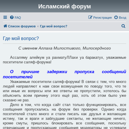
Исламский форум
FAQ
Регистрация
Вход
П
Список форумов
Где мой вопрос?
о
Где мой вопрос?
и
с
С именем Аллаха Милостивого, Милосердного
к
Ассаляму алейкум уа рахматуЛЛахи уа баракатух, уважаемые
посетители саляф-форума!
О причине задержки пропуска сообщений
посетителей
Уважаемые посетители саляф-форума! В связи с тем, что много
людей направляют к нам свои возмущения по поводу того, что те
или иные их вопросы или же ответы не пропустили, хотелось бы
объяснить всем причину этого ещё раз, хоть об этом было уже
сказано не раз.
Дело в том, что когда сайт стал только функционировать, все
сообщения пропускались на форум без проверки. Однако когда
посетителей стало много и стали писать как друзья и желающие
истину, так и враги и заблудшие сектанты, не желающие ничего,
кроме смуты, пришлось блокировать все сообщения, поскольку
отвечающие и пропускающие сообщения модераторы не успевали