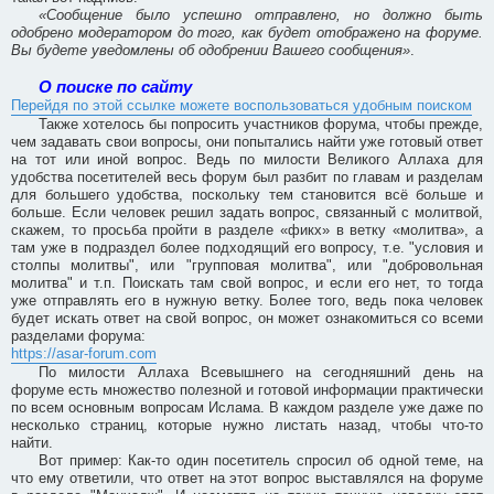
«Сообщение было успешно отправлено, но должно быть
одобрено модератором до того, как будет отображено на форуме.
Вы будете уведомлены об одобрении Вашего сообщения»
.
О поиске по сайту
Перейдя по этой ссылке можете воспользоваться удобным поиском
Также хотелось бы попросить участников форума, чтобы прежде,
чем задавать свои вопросы, они попытались найти уже готовый ответ
на тот или иной вопрос. Ведь по милости Великого Аллаха для
удобства посетителей весь форум был разбит по главам и разделам
для большего удобства, поскольку тем становится всё больше и
больше. Если человек решил задать вопрос, связанный с молитвой,
скажем, то просьба пройти в разделе «фикх» в ветку «молитва», а
там уже в подраздел более подходящий его вопросу, т.е. "условия и
столпы молитвы", или "групповая молитва", или "добровольная
молитва" и т.п. Поискать там свой вопрос, и если его нет, то тогда
уже отправлять его в нужную ветку. Более того, ведь пока человек
будет искать ответ на свой вопрос, он может ознакомиться со всеми
разделами форума:
https://asar-forum.com
По милости Аллаха Всевышнего на сегодняшний день на
форуме есть множество полезной и готовой информации практически
по всем основным вопросам Ислама. В каждом разделе уже даже по
несколько страниц, которые нужно листать назад, чтобы что-то
найти.
Вот пример: Как-то один посетитель спросил об одной теме, на
что ему ответили, что ответ на этот вопрос выставлялся на форуме