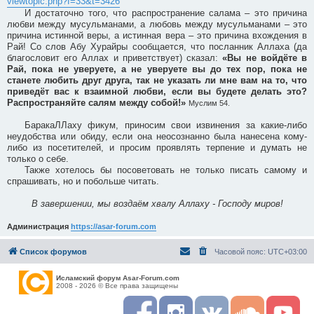
viewtopic.php?f=33&t=3426
И достаточно того, что распространение салама – это причина
любви между мусульманами, а любовь между мусульманами – это
причина истинной веры, а истинная вера – это причина вхождения в
Рай! Со слов Абу Хурайры сообщается, что посланник Аллаха (да
благословит его Аллах и приветствует) сказал:
«Вы не войдёте в
Рай, пока не уверуете, а не уверуете вы до тех пор, пока не
станете любить друг друга, так не указать ли мне вам на то, что
приведёт вас к взаимной любви, если вы будете делать это?
Распространяйте салям между собой!»
Муслим 54.
БаракаЛЛаху фикум, приносим свои извинения за какие-либо
неудобства или обиду, если она неосознанно была нанесена кому-
либо из посетителей, и просим проявлять терпение и думать не
только о себе.
Также хотелось бы посоветовать не только писать самому и
спрашивать, но и побольше читать.
В завершении, мы воздаём хвалу Аллаху - Господу миров!
Администрация
https://asar-forum.com
Список форумов
Часовой пояс:
UTC+03:00
Исламский форум Asar-Forum.com
2008 - 2026 © Все права защищены