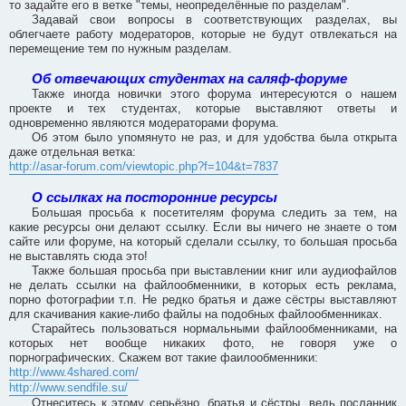
то задайте его в ветке "темы, неопределённые по разделам".
Задавай свои вопросы в соответствующих разделах, вы
облегчаете работу модераторов, которые не будут отвлекаться на
перемещение тем по нужным разделам.
Об отвечающих студентах на саляф-форуме
Также иногда новички этого форума интересуются о нашем
проекте и тех студентах, которые выставляют ответы и
одновременно являются модераторами форума.
Об этом было упомянуто не раз, и для удобства была открыта
даже отдельная ветка:
http://asar-forum.com/viewtopic.php?f=104&t=7837
О ссылках на посторонние ресурсы
Большая просьба к посетителям форума следить за тем, на
какие ресурсы они делают ссылку. Если вы ничего не знаете о том
сайте или форуме, на который сделали ссылку, то большая просьба
не выставлять сюда это!
Также большая просьба при выставлении книг или аудиофайлов
не делать ссылки на файлообменники, в которых есть реклама,
порно фотографии т.п. Не редко братья и даже сёстры выставляют
для скачивания какие-либо файлы на подобных файлообменниках.
Старайтесь пользоваться нормальными файлообменниками, на
которых нет вообще никаких фото, не говоря уже о
порнографических. Скажем вот такие фаилообменники:
http://www.4shared.com/
http://www.sendfile.su/
Отнеситесь к этому серьёзно, братья и сёстры, ведь посланник