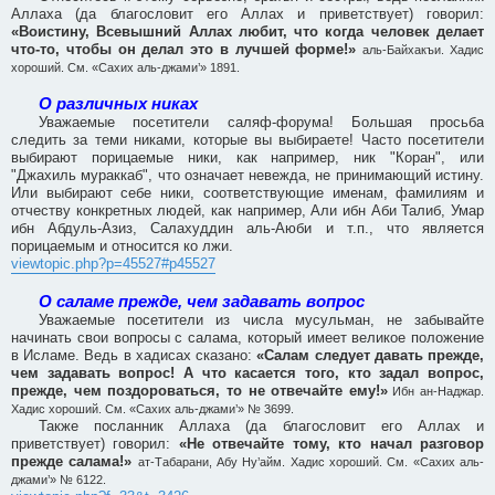
Аллаха (да благословит его Аллах и приветствует) говорил:
«Воистину, Всевышний Аллах любит, что когда человек делает
что-то, чтобы он делал это в лучшей форме!»
аль-Байхакъи. Хадис
хороший. См. «Сахих аль-джами’» 1891.
О различных никах
Уважаемые посетители саляф-форума! Большая просьба
следить за теми никами, которые вы выбираете! Часто посетители
выбирают порицаемые ники, как например, ник "Коран", или
"Джахиль мураккаб", что означает невежда, не принимающий истину.
Или выбирают себе ники, соответствующие именам, фамилиям и
отчеству конкретных людей, как например, Али ибн Аби Талиб, Умар
ибн Абдуль-Азиз, Салахуддин аль-Аюби и т.п., что является
порицаемым и относится ко лжи.
viewtopic.php?p=45527#p45527
О саламе прежде, чем задавать вопрос
Уважаемые посетители из числа мусульман, не забывайте
начинать свои вопросы с салама, который имеет великое положение
в Исламе. Ведь в хадисах сказано:
«Салам следует давать прежде,
чем задавать вопрос! А что касается того, кто задал вопрос,
прежде, чем поздороваться, то не отвечайте ему!»
Ибн ан-Наджар.
Хадис хороший. См. «Сахих аль-джами’» № 3699.
Также посланник Аллаха (да благословит его Аллах и
приветствует) говорил:
«Не отвечайте тому, кто начал разговор
прежде салама!»
ат-Табарани, Абу Ну’айм. Хадис хороший. См. «Сахих аль-
джами’» № 6122.