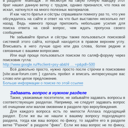
в разделе "Манхадж". И несмотря на такую точную наводку этот
брат нашел данную ветку с трудом, однако признался, что пока ее
искал, наткнулся на много полезных материалов.
И как часто братья и сёстры спрашивали помногу раз то, что уже
обсуждалось на сайте и ответ на что был выставлен несколько лет
назад. Ведь намного проще приложить небольшие усилия для
поиска ответа на свой вопрос, чем ждать пропуска своего
сообщения.
Не забывайте братья и сёстры также пользоваться поисковой
системой этого сайта, который находится в правом верхнем углу.
Вписывать в него лучше одно или два слова, более редкие и
связанные с вашими вопросами.
Или ещё проще пользоваться поиском по саляф-форуму через
поисковик гугла:
http://www.google.ru/#sclient=psy-ab&hl ... =p&pdl=500
Всё довольно просто, нужно просто после строчки в поисковике
[site:asar-forum.com ] сделать пробел и вписать интересующее вас
слово или целое предложение.
Больше информации о поиске по этой ссылке
Задавать вопрос в нужном разделе
Также, уважаемые посетители, не забывайте задавать вопросы в
соответствующих разделах. Например, не следует задавать вопрос
об очищении или малом омовении в разделе про вероубеждения.
Для каждого вопроса есть по милости Аллаха подходящий
раздел. Если же вы не нашли к вашему вопросу подходящего
раздела, тогда как ваш вопрос по фикху, то задайте его в разделе
ветке "Разное" в разделе "фикх". Если же ваш вопрос не по фикху,