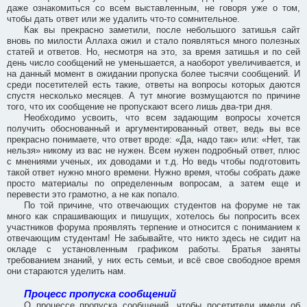
даже ознакомиться со всем выставленным, не говоря уже о том,
чтобы дать ответ или же удалить что-то сомнительное.
Как вы прекрасно заметили, после небольшого затишья сайт
вновь по милости Аллаха ожил и стало появляться много полезных
статей и ответов. Но, несмотря на это, за время затишья и по сей
день число сообщений не уменьшается, а наоборот увеличивается, и
на данный момент в ожидании пропуска более тысячи сообщений. И
среди посетителей есть такие, ответы на вопросы которых даются
спустя несколько месяцев. А тут многие возмущаются по причине
того, что их сообщение не пропускают всего лишь два-три дня.
Необходимо усвоить, что всем задающим вопросы хочется
получить обоснованный и аргументированный ответ, ведь вы все
прекрасно понимаете, что ответ вроде: «Да, надо так» или: «Нет, так
нельзя» никому из вас не нужен. Всем нужен подробный ответ, плюс
с мнениями ученых, их доводами и т.д. Но ведь чтобы подготовить
такой ответ нужно много времени. Нужно время, чтобы собрать даже
просто материалы по определенным вопросам, а затем еще и
перевести это грамотно, а не как попало.
По той причине, что отвечающих студентов на форуме не так
много как спрашивающих и пишущих, хотелось бы попросить всех
участников форума проявлять терпение и относится с пониманием к
отвечающим студентам! Не забывайте, что никто здесь не сидит на
окладе с установленным графиком работы. Братья заняты
требованием знаний, у них есть семьи, и всё свое свободное время
они стараются уделить нам.
Процесс пропуска сообщений
О процессе пропуска сообщений, чтобы посетители имели об