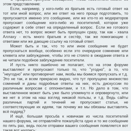
этом представление:
Если, например, у кого-либо из братьев есть готовый ответ на
тот или иной вопрос, или же ответ на него проще подготовить, то
пропускается именно это сообщение, или же кто-то из модераторов
пропускает сообщение кого-либо из посетителей, которое уже
содержит в себе ответ на определенный вопрос. Если же готового
ответа нет, то вопрос может быть пропущен сразу, так как - хвала
Аллаху - есть много братьев и сестёр, так же помогающие с
ответами или же дающие ссылку на готовый ответ.
Может быть и так, что то или иное сообщение не будет
пропускаться вообще, особенно если это очередное сомнение или
клевета или заблуждение, чтобы это не стояло в ожидании ответа и
не читали подобное заблуждение посетители.
И пусть никто ошибочно не полагает, что на этом форуме
выставляют и пропускают только то, что "угодно", а то, что
"неугодно" или противоречит нам, якобы мы боимся пропускать и т.д.
Это не так, и всем прекрасно видно, что тут пропущено множество
сомнений и даны подробные ответы на них, есть дискуссии по
различным вопросам с оппонентами, и т.п. Но дело в том, что
выставленное может быть уже было упомянуто и опровергнуто, или
же нет в этом на наш взгляд никакой пользы, и т.д. Ведь сайты
различных партий и течений не пропускают статьи, не
соответствующие их идеям, так почему же мы обязаны выставлять
всё подряд?
И ещё, большая просьба к новичкам из числа посетителей
нашего форума, не отправляйте пожалуйста одно и то же сообщение
по пять раз, ведь после отправки вашего сообщения появляется вот
такая вот надпись: