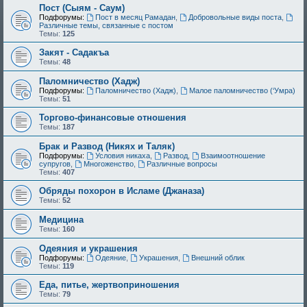
Пост (Сыям - Саум)
Подфорумы:
Пост в месяц Рамадан
,
Добровольные виды поста
,
Различные темы, связанные с постом
Темы:
125
Закят - Cадакъа
Темы:
48
Паломничество (Хадж)
Подфорумы:
Паломничество (Хадж)
,
Малое паломничество (‘Умра)
Темы:
51
Торгово-финансовые отношения
Темы:
187
Брак и Развод (Никях и Таляк)
Подфорумы:
Условия никаха
,
Развод
,
Взаимоотношение
супругов
,
Многоженство
,
Различные вопросы
Темы:
407
Обряды похорон в Исламе (Джаназа)
Темы:
52
Медицина
Темы:
160
Одеяния и украшения
Подфорумы:
Одеяние
,
Украшения
,
Внешний облик
Темы:
119
Еда, питье, жертвоприношения
Темы:
79