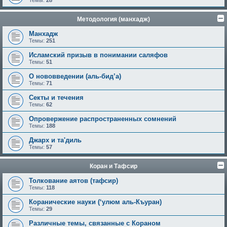
Темы:
28
Методология (манхадж)
Манхадж
Темы:
251
Исламский призыв в понимании саляфов
Темы:
51
О нововведении (аль-бид’а)
Темы:
71
Секты и течения
Темы:
62
Опровержение распространенных сомнений
Темы:
188
Джарх и та'диль
Темы:
57
Коран и Тафсир
Толкование аятов (тафсир)
Темы:
118
Коранические науки (‘улюм аль-Къуран)
Темы:
29
Различные темы, связанные с Кораном