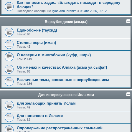
Как понимать хадис: «Благодать нисходит в середину
блюда»?
Последнее сообщение
Ilyas Abu Ibrahim
«
05 авг 2026, 02:12
Вероубеждение (акыда)
Единобожие (таухид)
Темы:
96
Столпы веры (иман)
Темы:
42
О неверии и многобожии (куфр, ширк)
Темы:
149
Об именах и качествах Аллаха (асма уа сыфат)
Темы:
63
Различные темы, связанные с вероубеждением
Темы:
136
Для интересующихся Исламом
Для желающих принять Ислам
Темы:
42
Для новичков в Исламе
Темы:
32
Опровержение распространённых сомнений