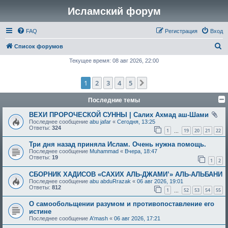
Исламский форум
FAQ
Регистрация
Вход
П
Список форумов
о
Текущее время: 08 авг 2026, 22:00
и
1
2
3
4
5
След.
с
к
Последние темы
ВЕХИ ПРОРОЧЕСКОЙ СУННЫ | Салих Ахмад аш-Шами
Последнее сообщение
abu jafar
«
Сегодня, 13:25
Ответы:
324
1
19
20
21
22
…
Три дня назад приняла Ислам. Очень нужна помощь.
Последнее сообщение
Muhammad
«
Вчера, 18:47
Ответы:
19
1
2
СБОРНИК ХАДИСОВ «САХИХ АЛЬ-ДЖАМИ’» АЛЬ-АЛЬБАНИ
Последнее сообщение
abu abduRrazak
«
06 авг 2026, 19:01
Ответы:
812
1
52
53
54
55
…
О самообольщении разумом и противопоставление его
истине
Последнее сообщение
A'mash
«
06 авг 2026, 17:21