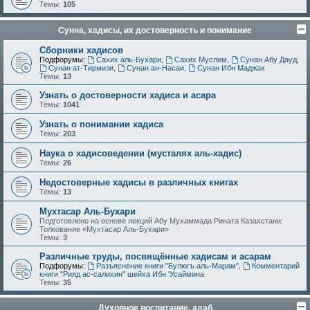
Темы:
105
Сунна, хадисы, их достоверность и понимание
Сборники хадисов
Подфорумы:
Сахих аль-Бухари
,
Сахих Муслим
,
Сунан Абу Дауд
,
Сунан ат-Тирмизи
,
Сунан ан-Насаи
,
Сунан Ибн Маджах
Темы:
13
Узнать о достоверности хадиса и асара
Темы:
1041
Узнать о понимании хадиса
Темы:
203
Наука о хадисоведении (мусталях аль-хадис)
Темы:
26
Недостоверные хадисы в различных книгах
Темы:
13
Мухтасар Аль-Бухари
Подготовлено на основе лекций Абу Мухаммада Рината Казахстани:
Толкование «Мухтасар Аль-Бухари»
Темы:
3
Различные труды, посвящённые хадисам и асарам
Подфорумы:
Разъяснение книги "Булюгъ аль-Марам"
,
Комментарий
книги "Рияд ас-салихин" шейха Ибн 'Усаймина
Темы:
35
Духовное воспитание, адаб