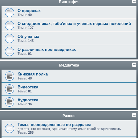
Биография
О пророках
Темы:
40
О сподвижниках, таби'инах и ученых первых поколений
Темы:
127
Об ученых
Темы:
145
О различных проповедниках
Темы:
91
Медиатека
Книжная полка
Темы:
48
Видеотека
Темы:
81
Аудиотека
Темы:
36
Разное
Темы, неопределенные по разделам
для тех, кто не знает, где начать тему или в какой раздел вписать
Темы:
255