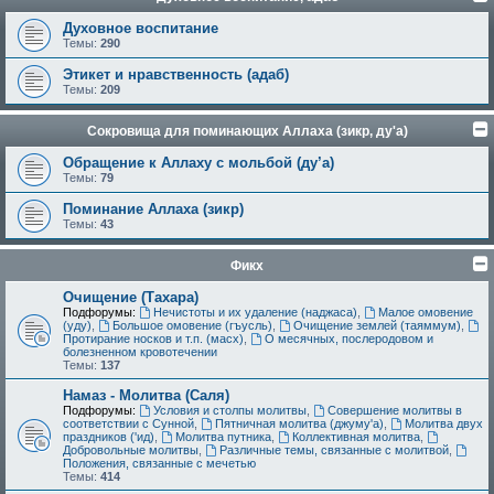
Духовное воспитание
Темы:
290
Этикет и нравственность (адаб)
Темы:
209
Сокровища для поминающих Аллаха (зикр, ду'а)
Обращение к Аллаху с мольбой (ду’а)
Темы:
79
Поминание Аллаха (зикр)
Темы:
43
Фикх
Очищение (Тахара)
Подфорумы:
Нечистоты и их удаление (наджаса)
,
Малое омовение
(уду)
,
Большое омовение (гъусль)
,
Очищение землей (таяммум)
,
Протирание носков и т.п. (масх)
,
О месячных, послеродовом и
болезненном кровотечении
Темы:
137
Намаз - Молитва (Саля)
Подфорумы:
Условия и столпы молитвы
,
Совершение молитвы в
соответствии с Сунной
,
Пятничная молитва (джуму'а)
,
Молитва двух
праздников ('ид)
,
Молитва путника
,
Коллективная молитва
,
Добровольные молитвы
,
Различные темы, связанные с молитвой
,
Положения, связанные с мечетью
Темы:
414