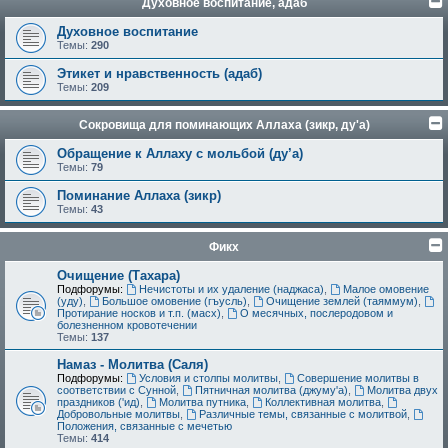
Духовное воспитание, адаб
Духовное воспитание
Темы:
290
Этикет и нравственность (адаб)
Темы:
209
Сокровища для поминающих Аллаха (зикр, ду'а)
Обращение к Аллаху с мольбой (ду’а)
Темы:
79
Поминание Аллаха (зикр)
Темы:
43
Фикх
Очищение (Тахара)
Подфорумы:
Нечистоты и их удаление (наджаса)
,
Малое омовение
(уду)
,
Большое омовение (гъусль)
,
Очищение землей (таяммум)
,
Протирание носков и т.п. (масх)
,
О месячных, послеродовом и
болезненном кровотечении
Темы:
137
Намаз - Молитва (Саля)
Подфорумы:
Условия и столпы молитвы
,
Совершение молитвы в
соответствии с Сунной
,
Пятничная молитва (джуму'а)
,
Молитва двух
праздников ('ид)
,
Молитва путника
,
Коллективная молитва
,
Добровольные молитвы
,
Различные темы, связанные с молитвой
,
Положения, связанные с мечетью
Темы:
414