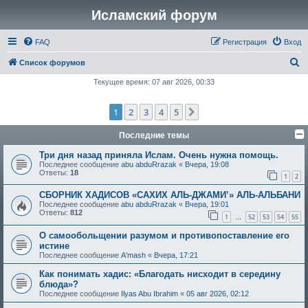
Исламский форум
FAQ
Регистрация
Вход
П
Список форумов
о
Текущее время: 07 авг 2026, 00:33
и
1
2
3
4
5
След.
с
к
Последние темы
Три дня назад приняла Ислам. Очень нужна помощь.
Последнее сообщение
abu abduRrazak
«
Вчера, 19:08
Ответы:
18
1
2
СБОРНИК ХАДИСОВ «САХИХ АЛЬ-ДЖАМИ’» АЛЬ-АЛЬБАНИ
Последнее сообщение
abu abduRrazak
«
Вчера, 19:01
Ответы:
812
1
52
53
54
55
…
О самообольщении разумом и противопоставление его
истине
Последнее сообщение
A'mash
«
Вчера, 17:21
Как понимать хадис: «Благодать нисходит в середину
блюда»?
Последнее сообщение
Ilyas Abu Ibrahim
«
05 авг 2026, 02:12