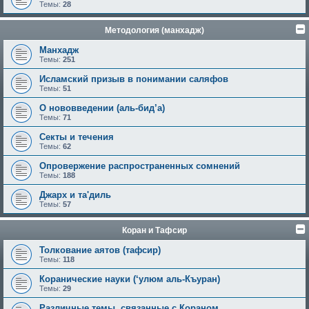
Темы:
28
Методология (манхадж)
Манхадж
Темы:
251
Исламский призыв в понимании саляфов
Темы:
51
О нововведении (аль-бид’а)
Темы:
71
Секты и течения
Темы:
62
Опровержение распространенных сомнений
Темы:
188
Джарх и та'диль
Темы:
57
Коран и Тафсир
Толкование аятов (тафсир)
Темы:
118
Коранические науки (‘улюм аль-Къуран)
Темы:
29
Различные темы, связанные с Кораном