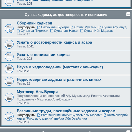
Темы:
105
Сунна, хадисы, их достоверность и понимание
Сборники хадисов
Подфорумы:
Сахих аль-Бухари
,
Сахих Муслим
,
Сунан Абу Дауд
,
Сунан ат-Тирмизи
,
Сунан ан-Насаи
,
Сунан Ибн Маджах
Темы:
13
Узнать о достоверности хадиса и асара
Темы:
1041
Узнать о понимании хадиса
Темы:
203
Наука о хадисоведении (мусталях аль-хадис)
Темы:
26
Недостоверные хадисы в различных книгах
Темы:
13
Мухтасар Аль-Бухари
Подготовлено на основе лекций Абу Мухаммада Рината Казахстани:
Толкование «Мухтасар Аль-Бухари»
Темы:
3
Различные труды, посвящённые хадисам и асарам
Подфорумы:
Разъяснение книги "Булюгъ аль-Марам"
,
Комментарий
книги "Рияд ас-салихин" шейха Ибн 'Усаймина
Темы:
35