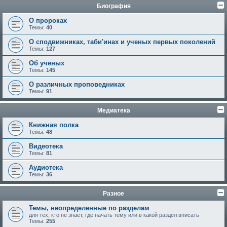
Биография
О пророках
Темы:
40
О сподвижниках, таби'инах и ученых первых поколений
Темы:
127
Об ученых
Темы:
145
О различных проповедниках
Темы:
91
Медиатека
Книжная полка
Темы:
48
Видеотека
Темы:
81
Аудиотека
Темы:
36
Разное
Темы, неопределенные по разделам
для тех, кто не знает, где начать тему или в какой раздел вписать
Темы:
255