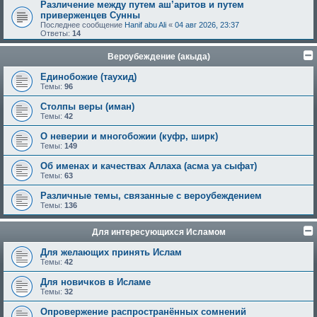
Различение между путем аш’аритов и путем
приверженцев Сунны
Последнее сообщение
Hanif abu Ali
«
04 авг 2026, 23:37
Ответы:
14
Вероубеждение (акыда)
Единобожие (таухид)
Темы:
96
Столпы веры (иман)
Темы:
42
О неверии и многобожии (куфр, ширк)
Темы:
149
Об именах и качествах Аллаха (асма уа сыфат)
Темы:
63
Различные темы, связанные с вероубеждением
Темы:
136
Для интересующихся Исламом
Для желающих принять Ислам
Темы:
42
Для новичков в Исламе
Темы:
32
Опровержение распространённых сомнений