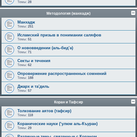
Темы:
28
Методология (манхадж)
Манхадж
Темы:
251
Исламский призыв в понимании саляфов
Темы:
51
О нововведении (аль-бид’а)
Темы:
71
Секты и течения
Темы:
62
Опровержение распространенных сомнений
Темы:
188
Джарх и та'диль
Темы:
57
Коран и Тафсир
Толкование аятов (тафсир)
Темы:
118
Коранические науки (‘улюм аль-Къуран)
Темы:
29
Различные темы, связанные с Кораном