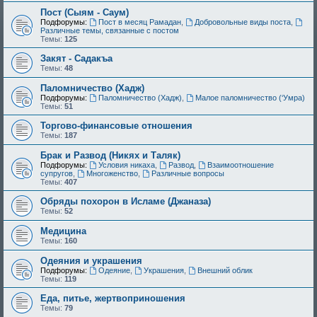
Пост (Сыям - Саум)
Подфорумы:
Пост в месяц Рамадан
,
Добровольные виды поста
,
Различные темы, связанные с постом
Темы:
125
Закят - Cадакъа
Темы:
48
Паломничество (Хадж)
Подфорумы:
Паломничество (Хадж)
,
Малое паломничество (‘Умра)
Темы:
51
Торгово-финансовые отношения
Темы:
187
Брак и Развод (Никях и Таляк)
Подфорумы:
Условия никаха
,
Развод
,
Взаимоотношение
супругов
,
Многоженство
,
Различные вопросы
Темы:
407
Обряды похорон в Исламе (Джаназа)
Темы:
52
Медицина
Темы:
160
Одеяния и украшения
Подфорумы:
Одеяние
,
Украшения
,
Внешний облик
Темы:
119
Еда, питье, жертвоприношения
Темы:
79