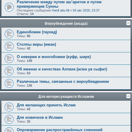
Различение между путем аш’аритов и путем
приверженцев Сунны
Последнее сообщение
Hanif abu Ali
«
04 авг 2026, 23:37
Ответы:
14
Вероубеждение (акыда)
Единобожие (таухид)
Темы:
96
Столпы веры (иман)
Темы:
42
О неверии и многобожии (куфр, ширк)
Темы:
149
Об именах и качествах Аллаха (асма уа сыфат)
Темы:
63
Различные темы, связанные с вероубеждением
Темы:
136
Для интересующихся Исламом
Для желающих принять Ислам
Темы:
42
Для новичков в Исламе
Темы:
32
Опровержение распространённых сомнений