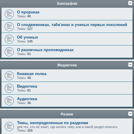
Биография
О пророках
Темы:
40
О сподвижниках, таби'инах и ученых первых поколений
Темы:
127
Об ученых
Темы:
145
О различных проповедниках
Темы:
91
Медиатека
Книжная полка
Темы:
48
Видеотека
Темы:
81
Аудиотека
Темы:
36
Разное
Темы, неопределенные по разделам
для тех, кто не знает, где начать тему или в какой раздел вписать
Темы:
255