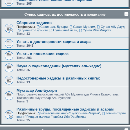
Темы:
105
Сунна, хадисы, их достоверность и понимание
Сборники хадисов
Подфорумы:
Сахих аль-Бухари
,
Сахих Муслим
,
Сунан Абу Дауд
,
Сунан ат-Тирмизи
,
Сунан ан-Насаи
,
Сунан Ибн Маджах
Темы:
13
Узнать о достоверности хадиса и асара
Темы:
1041
Узнать о понимании хадиса
Темы:
203
Наука о хадисоведении (мусталях аль-хадис)
Темы:
26
Недостоверные хадисы в различных книгах
Темы:
13
Мухтасар Аль-Бухари
Подготовлено на основе лекций Абу Мухаммада Рината Казахстани:
Толкование «Мухтасар Аль-Бухари»
Темы:
3
Различные труды, посвящённые хадисам и асарам
Подфорумы:
Разъяснение книги "Булюгъ аль-Марам"
,
Комментарий
книги "Рияд ас-салихин" шейха Ибн 'Усаймина
Темы:
35