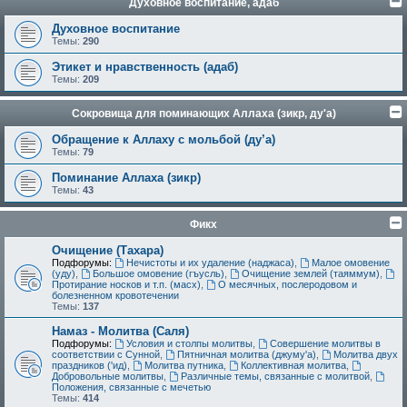
Духовное воспитание, адаб
Духовное воспитание
Темы:
290
Этикет и нравственность (адаб)
Темы:
209
Сокровища для поминающих Аллаха (зикр, ду'а)
Обращение к Аллаху с мольбой (ду’а)
Темы:
79
Поминание Аллаха (зикр)
Темы:
43
Фикх
Очищение (Тахара)
Подфорумы:
Нечистоты и их удаление (наджаса)
,
Малое омовение
(уду)
,
Большое омовение (гъусль)
,
Очищение землей (таяммум)
,
Протирание носков и т.п. (масх)
,
О месячных, послеродовом и
болезненном кровотечении
Темы:
137
Намаз - Молитва (Саля)
Подфорумы:
Условия и столпы молитвы
,
Совершение молитвы в
соответствии с Сунной
,
Пятничная молитва (джуму'а)
,
Молитва двух
праздников ('ид)
,
Молитва путника
,
Коллективная молитва
,
Добровольные молитвы
,
Различные темы, связанные с молитвой
,
Положения, связанные с мечетью
Темы:
414