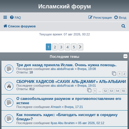
Исламский форум
FAQ
Регистрация
Вход
П
Список форумов
о
Текущее время: 07 авг 2026, 00:22
и
1
2
3
4
5
След.
с
к
Последние темы
Три дня назад приняла Ислам. Очень нужна помощь.
Последнее сообщение
abu abduRrazak
«
Вчера, 19:08
Ответы:
18
1
2
СБОРНИК ХАДИСОВ «САХИХ АЛЬ-ДЖАМИ’» АЛЬ-АЛЬБАНИ
Последнее сообщение
abu abduRrazak
«
Вчера, 19:01
Ответы:
812
1
52
53
54
55
…
О самообольщении разумом и противопоставление его
истине
Последнее сообщение
A'mash
«
Вчера, 17:21
Как понимать хадис: «Благодать нисходит в середину
блюда»?
Последнее сообщение
Ilyas Abu Ibrahim
«
05 авг 2026, 02:12