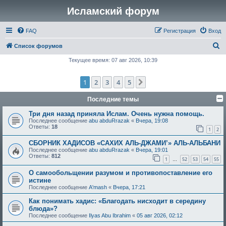
Исламский форум
FAQ
Регистрация
Вход
П
Список форумов
о
Текущее время: 07 авг 2026, 10:39
и
1
2
3
4
5
След.
с
к
Последние темы
Три дня назад приняла Ислам. Очень нужна помощь.
Последнее сообщение
abu abduRrazak
«
Вчера, 19:08
Ответы:
18
1
2
СБОРНИК ХАДИСОВ «САХИХ АЛЬ-ДЖАМИ’» АЛЬ-АЛЬБАНИ
Последнее сообщение
abu abduRrazak
«
Вчера, 19:01
Ответы:
812
1
52
53
54
55
…
О самообольщении разумом и противопоставление его
истине
Последнее сообщение
A'mash
«
Вчера, 17:21
Как понимать хадис: «Благодать нисходит в середину
блюда»?
Последнее сообщение
Ilyas Abu Ibrahim
«
05 авг 2026, 02:12