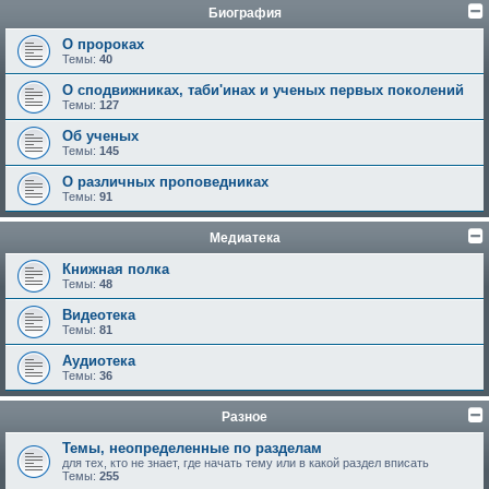
Биография
О пророках
Темы:
40
О сподвижниках, таби'инах и ученых первых поколений
Темы:
127
Об ученых
Темы:
145
О различных проповедниках
Темы:
91
Медиатека
Книжная полка
Темы:
48
Видеотека
Темы:
81
Аудиотека
Темы:
36
Разное
Темы, неопределенные по разделам
для тех, кто не знает, где начать тему или в какой раздел вписать
Темы:
255