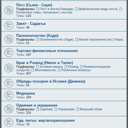
Пост (Сыям - Саум)
Подфорумы:
Пост в месяц Рамадан
,
Добровольные виды поста
,
Различные темы, связанные с постом
Темы:
125
Закят - Cадакъа
Темы:
48
Паломничество (Хадж)
Подфорумы:
Паломничество (Хадж)
,
Малое паломничество (‘Умра)
Темы:
51
Торгово-финансовые отношения
Темы:
187
Брак и Развод (Никях и Таляк)
Подфорумы:
Условия никаха
,
Развод
,
Взаимоотношение
супругов
,
Многоженство
,
Различные вопросы
Темы:
407
Обряды похорон в Исламе (Джаназа)
Темы:
52
Медицина
Темы:
160
Одеяния и украшения
Подфорумы:
Одеяние
,
Украшения
,
Внешний облик
Темы:
119
Еда, питье, жертвоприношения
Темы:
79