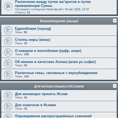
Различение между путем аш’аритов и путем
приверженцев Сунны
Последнее сообщение
Hanif abu Ali
«
04 авг 2026, 23:37
Ответы:
14
Вероубеждение (акыда)
Единобожие (таухид)
Темы:
96
Столпы веры (иман)
Темы:
42
О неверии и многобожии (куфр, ширк)
Темы:
149
Об именах и качествах Аллаха (асма уа сыфат)
Темы:
63
Различные темы, связанные с вероубеждением
Темы:
136
Для интересующихся Исламом
Для желающих принять Ислам
Темы:
42
Для новичков в Исламе
Темы:
32
Опровержение распространённых сомнений