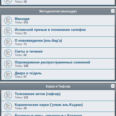
Темы:
28
Методология (манхадж)
Манхадж
Темы:
251
Исламский призыв в понимании саляфов
Темы:
51
О нововведении (аль-бид’а)
Темы:
71
Секты и течения
Темы:
62
Опровержение распространенных сомнений
Темы:
188
Джарх и та'диль
Темы:
57
Коран и Тафсир
Толкование аятов (тафсир)
Темы:
118
Коранические науки (‘улюм аль-Къуран)
Темы:
29
Различные темы, связанные с Кораном