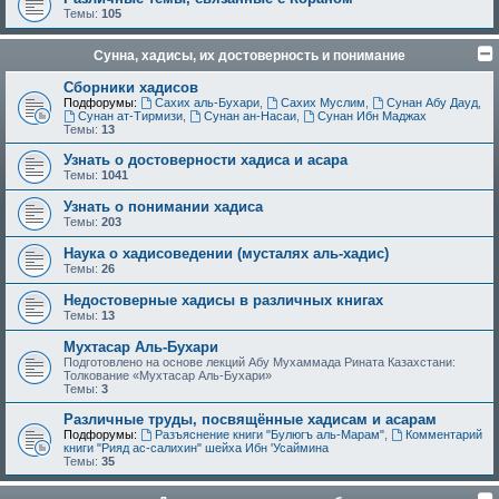
Темы:
105
Сунна, хадисы, их достоверность и понимание
Сборники хадисов
Подфорумы:
Сахих аль-Бухари
,
Сахих Муслим
,
Сунан Абу Дауд
,
Сунан ат-Тирмизи
,
Сунан ан-Насаи
,
Сунан Ибн Маджах
Темы:
13
Узнать о достоверности хадиса и асара
Темы:
1041
Узнать о понимании хадиса
Темы:
203
Наука о хадисоведении (мусталях аль-хадис)
Темы:
26
Недостоверные хадисы в различных книгах
Темы:
13
Мухтасар Аль-Бухари
Подготовлено на основе лекций Абу Мухаммада Рината Казахстани:
Толкование «Мухтасар Аль-Бухари»
Темы:
3
Различные труды, посвящённые хадисам и асарам
Подфорумы:
Разъяснение книги "Булюгъ аль-Марам"
,
Комментарий
книги "Рияд ас-салихин" шейха Ибн 'Усаймина
Темы:
35