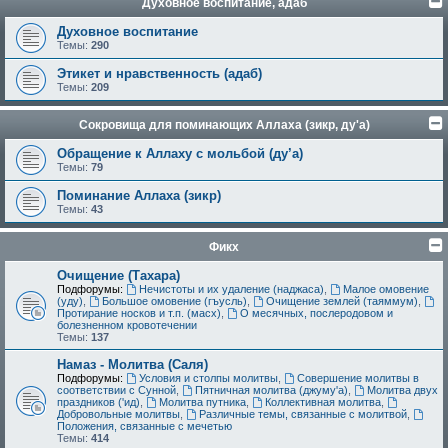
Духовное воспитание, адаб
Духовное воспитание
Темы:
290
Этикет и нравственность (адаб)
Темы:
209
Сокровища для поминающих Аллаха (зикр, ду'а)
Обращение к Аллаху с мольбой (ду’а)
Темы:
79
Поминание Аллаха (зикр)
Темы:
43
Фикх
Очищение (Тахара)
Подфорумы:
Нечистоты и их удаление (наджаса)
,
Малое омовение
(уду)
,
Большое омовение (гъусль)
,
Очищение землей (таяммум)
,
Протирание носков и т.п. (масх)
,
О месячных, послеродовом и
болезненном кровотечении
Темы:
137
Намаз - Молитва (Саля)
Подфорумы:
Условия и столпы молитвы
,
Совершение молитвы в
соответствии с Сунной
,
Пятничная молитва (джуму'а)
,
Молитва двух
праздников ('ид)
,
Молитва путника
,
Коллективная молитва
,
Добровольные молитвы
,
Различные темы, связанные с молитвой
,
Положения, связанные с мечетью
Темы:
414