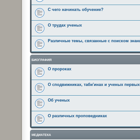
С чего начинать обучение?
О трудах ученых
Различные темы, связанные с поиском знан
БИОГРАФИЯ
О пророках
О сподвижниках, таби'инах и ученых первы
Об ученых
О различных проповедниках
МЕДИАТЕКА