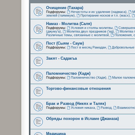
Очищение (Тахара)
Подфорумы:
Нечистоты и их удаление (наджаса)
,
М
землей (таяммум)
,
Протирание носков и т.п. (масх)
,
Намаз - Молитва (Саля)
Подфорумы:
Условия и столпы молитвы
,
Совершени
(джуму'а)
,
Молитва двух праздников ('ид)
,
Молитва 
Различные темы, связанные с молитвой
,
Положения, 
Пост (Сыям - Саум)
Подфорумы:
Пост в месяц Рамадан
,
Добровольные 
Закят - Cадакъа
Паломничество (Хадж)
Подфорумы:
Паломничество (Хадж)
,
Малое паломни
Торгово-финансовые отношения
Брак и Развод (Никях и Таляк)
Подфорумы:
Условия никаха
,
Развод
,
Взаимоотн
Обряды похорон в Исламе (Джаназа)
Медицина