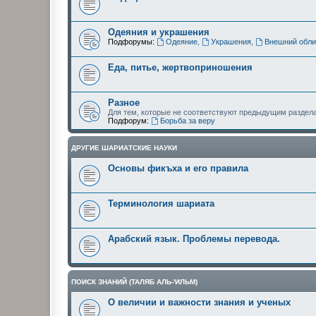
Одеяния и украшения
Подфорумы:
Одеяние
,
Украшения
,
Внешний обли
Еда, питье, жертвоприношения
Разное
Для тем, которые не соответствуют предыдущим раздел
Подфорум:
Борьба за веру
ДРУГИЕ ШАРИАТСКИЕ НАУКИ
Основы фикъха и его правила
Терминология шариата
Арабский язык. Проблемы перевода.
ПОИСК ЗНАНИЙ (ТАЛЯБ АЛЬ-'ИЛЬМ)
О величии и важности знания и ученых