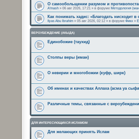
О самообольщении разумом и противопостав
A'mash
» 06 авг 2026, 17:21 » в форуме
Методология (ма
Как понимать хадис: «Благодать нисходит в
Ilyas Abu Ibrahim
» 05 авг 2026, 02:12 » в форуме
Фикх
»
Е
ВЕРОУБЕЖДЕНИЕ (АКЫДА)
Единобожие (таухид)
Столпы веры (иман)
О неверии и многобожии (куфр, ширк)
Об именах и качествах Аллаха (асма уа сыфа
Различные темы, связанные с вероубежден
ДЛЯ ИНТЕРЕСУЮЩИХСЯ ИСЛАМОМ
Для желающих принять Ислам