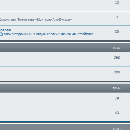
Т
13
м
е
ы
Т
3
м
Казахстани: Толкование «Мухтасар Аль-Бухари»
е
ы
асарам
Т
35
м
Комментарий книги "Рияд ас-салихин" шейха Ибн 'Усаймина
е
ы
м
ТЕМЫ
ы
Т
290
е
Т
209
м
е
ы
м
ТЕМЫ
ы
Т
79
е
Т
43
м
е
ы
м
ТЕМЫ