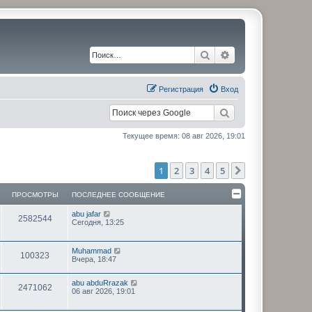
Поиск
Расширенный по
Регистрация
Вход
Текущее время: 08 авг 2026, 19:01
1
2
3
4
5
След.
ПРОСМОТРЫ
ПОСЛЕДНЕЕ СООБЩЕНИЕ
П
abu jafar
П
2582544
о
Сегодня, 13:25
с
р
л
е
П
Muhammad
о
П
100323
д
о
Вчера, 18:47
н
с
с
е
р
л
е
П
abu abduRrazak
е
П
2471062
с
м
о
о
06 авг 2026, 19:01
д
о
с
н
р
о
л
о
с
е