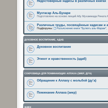
Недостоверные хадисы в различных книгах
Мухтасар Аль-Бухари
Подготовлено на основе лекций Абу Мухаммада Рината 
Различные труды, посвящённые хадисам и 
Подфорумы:
Разъяснение книги "Булюгъ аль-Марам"
,
ДУХОВНОЕ ВОСПИТАНИЕ, АДАБ
Духовное воспитание
Этикет и нравственность (адаб)
СОКРОВИЩА ДЛЯ ПОМИНАЮЩИХ АЛЛАХА (ЗИКР, ДУ'А)
Обращение к Аллаху с мольбой (ду’а)
Поминание Аллаха (зикр)
ФИКХ