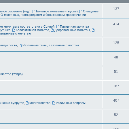
ы
Т
137
алое омовение (уду)
,
Большое омовение (гъусль)
,
Очищение
О месячных, послеродовом и болезненном кровотечении
е
м
Т
414
е молитвы в соответствии с Сунной
,
Пятничная молитва
путника
,
Коллективная молитва
,
Добровольные молитвы
,
ы
е
связанные с мечетью
м
Т
125
виды поста
,
Различные темы, связанные с постом
ы
е
Т
48
м
е
ы
Т
51
м
чество (‘Умра)
е
ы
Т
187
м
е
ы
Т
407
м
ошение супругов
,
Многоженство
,
Различные вопросы
е
ы
Т
52
м
е
ы