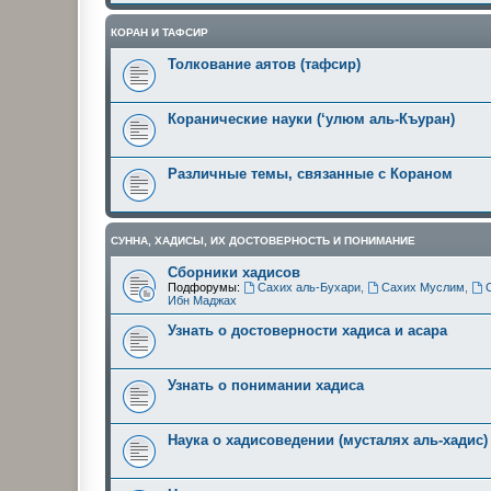
КОРАН И ТАФСИР
Толкование аятов (тафсир)
Коранические науки (‘улюм аль-Къуран)
Различные темы, связанные с Кораном
СУННА, ХАДИСЫ, ИХ ДОСТОВЕРНОСТЬ И ПОНИМАНИЕ
Сборники хадисов
Подфорумы:
Сахих аль-Бухари
,
Сахих Муслим
,
Ибн Маджах
Узнать о достоверности хадиса и асара
Узнать о понимании хадиса
Наука о хадисоведении (мусталях аль-хадис)