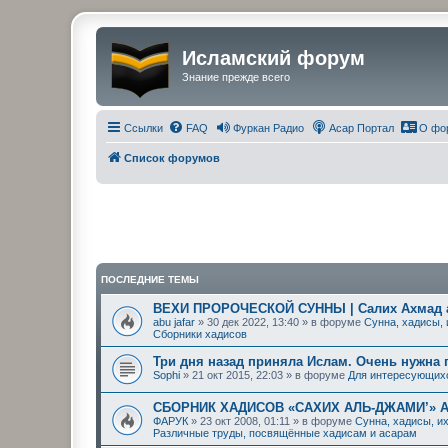
Исламский форум
Знание прежде всего
Ссылки
FAQ
Фуркан Радио
Асар Портал
О фо
Список форумов
ПОСЛЕДНИЕ ТЕМЫ
ВЕХИ ПРОРОЧЕСКОЙ СУННЫ | Салих Ахмад
abu jafar
» 30 дек 2022, 13:40 » в форуме
Сунна, хадисы,
Сборники хадисов
Три дня назад приняла Ислам. Очень нужна
Sophi
» 21 окт 2015, 22:03 » в форуме
Для интересующих
СБОРНИК ХАДИСОВ «САХИХ АЛЬ-ДЖАМИ’» 
ФАРУК
» 23 окт 2008, 01:11 » в форуме
Сунна, хадисы, и
Различные труды, посвящённые хадисам и асарам