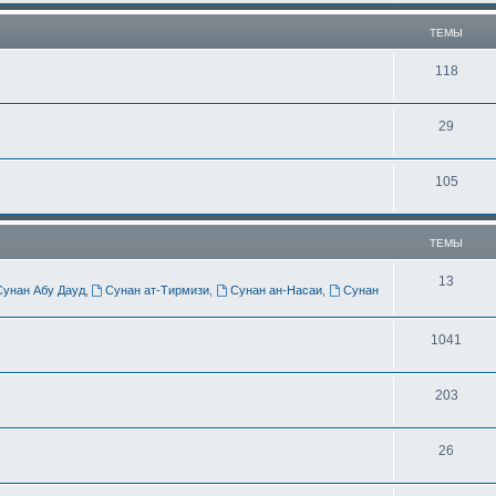
ы
м
ТЕМЫ
ы
Т
118
е
Т
29
м
е
ы
Т
105
м
е
ы
м
ТЕМЫ
ы
Т
13
Сунан Абу Дауд
,
Сунан ат-Тирмизи
,
Сунан ан-Насаи
,
Сунан
е
м
Т
1041
ы
е
Т
203
м
е
ы
Т
26
м
е
ы