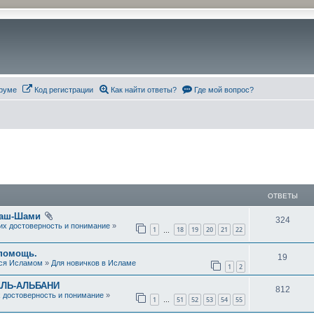
руме
Код регистрации
Как найти ответы?
Где мой вопрос?
ОТВЕТЫ
 аш-Шами
О
324
 их достоверность и понимание
»
1
18
19
20
21
22
…
т
 помощь.
в
О
19
ся Исламом
»
Для новичков в Исламе
1
2
е
т
АЛЬ-АЛЬБАНИ
О
812
т
в
х достоверность и понимание
»
1
51
52
53
54
55
…
т
ы
е