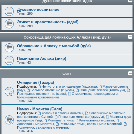
Духовное воспитание, адаб
Духовное воспитание
Темы:
290
Этикет и нравственность (адаб)
Темы:
209
Сокровища для поминающих Аллаха (зикр, ду'а)
Обращение к Аллаху с мольбой (ду’а)
Темы:
79
Поминание Аллаха (зикр)
Темы:
43
Фикх
Очищение (Тахара)
Подфорумы:
Нечистоты и их удаление (наджаса)
,
Малое омовение
(уду)
,
Большое омовение (гъусль)
,
Очищение землей (таяммум)
,
Протирание носков и т.п. (масх)
,
О месячных, послеродовом и
болезненном кровотечении
Темы:
137
Намаз - Молитва (Саля)
Подфорумы:
Условия и столпы молитвы
,
Совершение молитвы в
соответствии с Сунной
,
Пятничная молитва (джуму'а)
,
Молитва двух
праздников ('ид)
,
Молитва путника
,
Коллективная молитва
,
Добровольные молитвы
,
Различные темы, связанные с молитвой
,
Положения, связанные с мечетью
Темы:
414