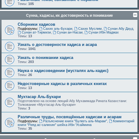
Темы:
105
Сунна, хадисы, их достоверность и понимание
Сборники хадисов
Подфорумы:
Сахих аль-Бухари
,
Сахих Муслим
,
Сунан Абу Дауд
,
Сунан ат-Тирмизи
,
Сунан ан-Насаи
,
Сунан Ибн Маджах
Темы:
13
Узнать о достоверности хадиса и асара
Темы:
1041
Узнать о понимании хадиса
Темы:
203
Наука о хадисоведении (мусталях аль-хадис)
Темы:
26
Недостоверные хадисы в различных книгах
Темы:
13
Мухтасар Аль-Бухари
Подготовлено на основе лекций Абу Мухаммада Рината Казахстани:
Толкование «Мухтасар Аль-Бухари»
Темы:
3
Различные труды, посвящённые хадисам и асарам
Подфорумы:
Разъяснение книги "Булюгъ аль-Марам"
,
Комментарий
книги "Рияд ас-салихин" шейха Ибн 'Усаймина
Темы:
35