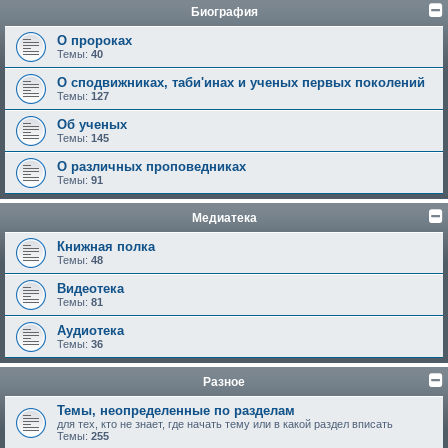
Биография
О пророках
Темы:
40
О сподвижниках, таби'инах и ученых первых поколений
Темы:
127
Об ученых
Темы:
145
О различных проповедниках
Темы:
91
Медиатека
Книжная полка
Темы:
48
Видеотека
Темы:
81
Аудиотека
Темы:
36
Разное
Темы, неопределенные по разделам
для тех, кто не знает, где начать тему или в какой раздел вписать
Темы:
255