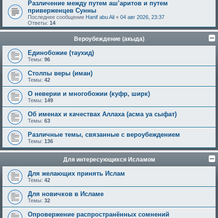
Различение между путем аш’аритов и путем
приверженцев Сунны
Последнее сообщение
Hanif abu Ali
«
04 авг 2026, 23:37
Ответы:
14
Вероубеждение (акыда)
Единобожие (таухид)
Темы:
96
Столпы веры (иман)
Темы:
42
О неверии и многобожии (куфр, ширк)
Темы:
149
Об именах и качествах Аллаха (асма уа сыфат)
Темы:
63
Различные темы, связанные с вероубеждением
Темы:
136
Для интересующихся Исламом
Для желающих принять Ислам
Темы:
42
Для новичков в Исламе
Темы:
32
Опровержение распространённых сомнений