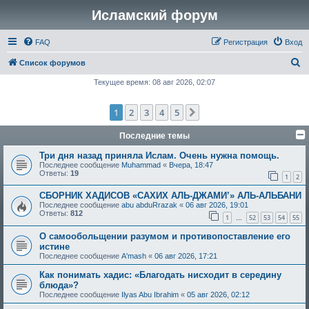
Исламский форум
FAQ
Регистрация
Вход
П
Список форумов
о
Текущее время: 08 авг 2026, 02:07
и
1
2
3
4
5
След.
с
к
Последние темы
Три дня назад приняла Ислам. Очень нужна помощь.
Последнее сообщение
Muhammad
«
Вчера, 18:47
Ответы:
19
1
2
СБОРНИК ХАДИСОВ «САХИХ АЛЬ-ДЖАМИ’» АЛЬ-АЛЬБАНИ
Последнее сообщение
abu abduRrazak
«
06 авг 2026, 19:01
Ответы:
812
1
52
53
54
55
…
О самообольщении разумом и противопоставление его
истине
Последнее сообщение
A'mash
«
06 авг 2026, 17:21
Как понимать хадис: «Благодать нисходит в середину
блюда»?
Последнее сообщение
Ilyas Abu Ibrahim
«
05 авг 2026, 02:12