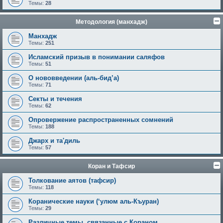
Темы:
28
Методология (манхадж)
Манхадж
Темы:
251
Исламский призыв в понимании саляфов
Темы:
51
О нововведении (аль-бид’а)
Темы:
71
Секты и течения
Темы:
62
Опровержение распространенных сомнений
Темы:
188
Джарх и та'диль
Темы:
57
Коран и Тафсир
Толкование аятов (тафсир)
Темы:
118
Коранические науки (‘улюм аль-Къуран)
Темы:
29
Различные темы, связанные с Кораном