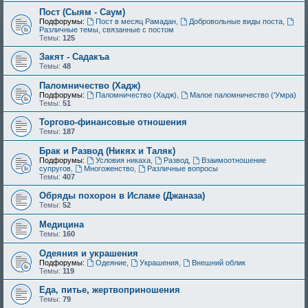
Пост (Сыям - Саум)
Подфорумы:
Пост в месяц Рамадан
,
Добровольные виды поста
,
Различные темы, связанные с постом
Темы:
125
Закят - Cадакъа
Темы:
48
Паломничество (Хадж)
Подфорумы:
Паломничество (Хадж)
,
Малое паломничество (‘Умра)
Темы:
51
Торгово-финансовые отношения
Темы:
187
Брак и Развод (Никях и Таляк)
Подфорумы:
Условия никаха
,
Развод
,
Взаимоотношение
супругов
,
Многоженство
,
Различные вопросы
Темы:
407
Обряды похорон в Исламе (Джаназа)
Темы:
52
Медицина
Темы:
160
Одеяния и украшения
Подфорумы:
Одеяние
,
Украшения
,
Внешний облик
Темы:
119
Еда, питье, жертвоприношения
Темы:
79