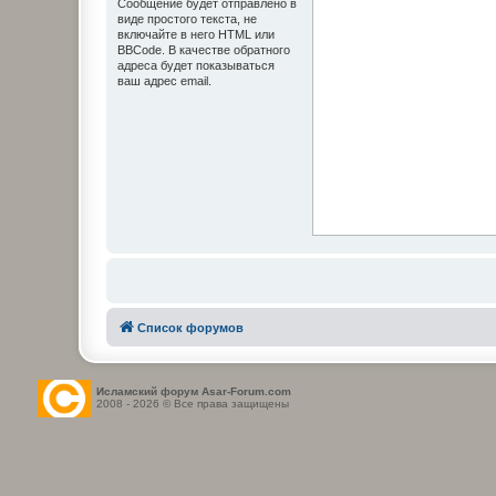
Сообщение будет отправлено в
виде простого текста, не
включайте в него HTML или
BBCode. В качестве обратного
адреса будет показываться
ваш адрес email.
Список форумов
Исламский форум Asar-Forum.com
2008 - 2026 © Все права защищены