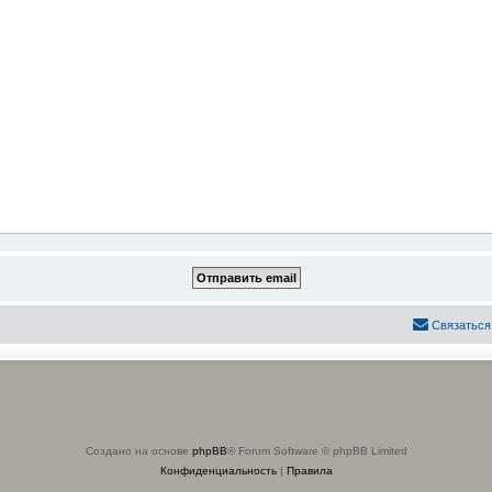
Связаться
Создано на основе
phpBB
® Forum Software © phpBB Limited
Конфиденциальность
|
Правила