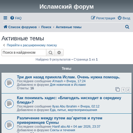
Исламский форум
FAQ
Регистрация
Вход
П
Список форумов
Поиск
Активные темы
о
Активные темы
и
Перейти к расширенному поиску
с
Поиск
Расширенный поиск
к
Найдено 9 результатов • Страница
1
из
1
Темы
Три дня назад приняла Ислам. Очень нужна помощь.
Последнее сообщение
A'mash
«
Вчера, 17:24
Добавлено в форуме
Для новичков в Исламе
Ответы:
16
1
2
Как понимать хадис: «Благодать нисходит в середину
блюда»?
Последнее сообщение
Ilyas Abu Ibrahim
«
Вчера, 02:12
Добавлено в форуме
Еда, питье, жертвоприношения
Различение между путем аш’аритов и путем
приверженцев Сунны
Последнее сообщение
Hanif abu Ali
«
04 авг 2026, 23:37
Добавлено в форуме
Секты и течения