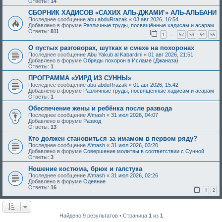
Ответы:
14
СБОРНИК ХАДИСОВ «САХИХ АЛЬ-ДЖАМИ’» АЛЬ-АЛЬБАНИ
Последнее сообщение
abu abduRrazak
«
03 авг 2026, 16:54
Добавлено в форуме
Различные труды, посвящённые хадисам и асарам
Ответы:
811
1
52
53
54
55
…
О пустых разговорах, шутках и смехе на похоронах
Последнее сообщение
Abu Yakub al Kabardini
«
01 авг 2026, 21:51
Добавлено в форуме
Обряды похорон в Исламе (Джаназа)
Ответы:
1
ПРОГРАММА «УИРД ИЗ СУННЫ»
Последнее сообщение
abu abduRrazak
«
01 авг 2026, 15:42
Добавлено в форуме
Различные труды, посвящённые хадисам и асарам
Ответы:
1
Обеспечение жены и ребёнка после развода
Последнее сообщение
A'mash
«
31 июл 2026, 04:07
Добавлено в форуме
Развод
Ответы:
13
Кто должен становиться за имамом в первом ряду?
Последнее сообщение
A'mash
«
31 июл 2026, 03:20
Добавлено в форуме
Совершение молитвы в соответствии с Сунной
Ответы:
3
Ношение костюма, брюк и галстука
Последнее сообщение
A'mash
«
31 июл 2026, 02:26
Добавлено в форуме
Одеяние
Ответы:
16
1
2
Найдено 9 результатов • Страница
1
из
1