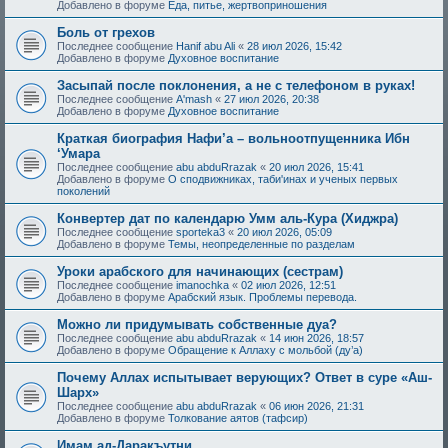
Добавлено в форуме
Еда, питье, жертвоприношения
Боль от грехов
Последнее сообщение
Hanif abu Ali
«
28 июл 2026, 15:42
Добавлено в форуме
Духовное воспитание
Засыпай после поклонения, а не с телефоном в руках!
Последнее сообщение
A'mash
«
27 июл 2026, 20:38
Добавлено в форуме
Духовное воспитание
Краткая биография Нафи’а – вольноотпущенника Ибн
‘Умара
Последнее сообщение
abu abduRrazak
«
20 июл 2026, 15:41
Добавлено в форуме
О сподвижниках, таби'инах и ученых первых
поколений
Конвертер дат по календарю Умм аль-Кура (Хиджра)
Последнее сообщение
sporteka3
«
20 июл 2026, 05:09
Добавлено в форуме
Темы, неопределенные по разделам
Уроки арабского для начинающих (сестрам)
Последнее сообщение
imanochka
«
02 июл 2026, 12:51
Добавлено в форуме
Арабский язык. Проблемы перевода.
Можно ли придумывать собственные дуа?
Последнее сообщение
abu abduRrazak
«
14 июн 2026, 18:57
Добавлено в форуме
Обращение к Аллаху с мольбой (ду’а)
Почему Аллах испытывает верующих? Ответ в суре «Аш-
Шарх»
Последнее сообщение
abu abduRrazak
«
06 июн 2026, 21:31
Добавлено в форуме
Толкование аятов (тафсир)
Имам ад-Даракъутни