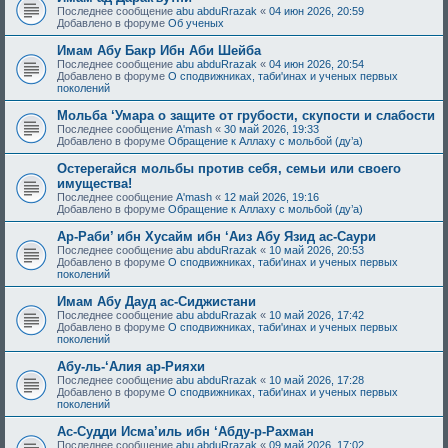
Последнее сообщение
abu abduRrazak
«
04 июн 2026, 20:59
Добавлено в форуме
Об ученых
Имам Абу Бакр Ибн Аби Шейба
Последнее сообщение
abu abduRrazak
«
04 июн 2026, 20:54
Добавлено в форуме
О сподвижниках, таби'инах и ученых первых
поколений
Мольба ‘Умара о защите от грубости, скупости и слабости
Последнее сообщение
A'mash
«
30 май 2026, 19:33
Добавлено в форуме
Обращение к Аллаху с мольбой (ду’а)
Остерегайся мольбы против себя, семьи или своего
имущества!
Последнее сообщение
A'mash
«
12 май 2026, 19:16
Добавлено в форуме
Обращение к Аллаху с мольбой (ду’а)
Ар-Раби’ ибн Хусайм ибн ‘Аиз Абу Язид ас-Саури
Последнее сообщение
abu abduRrazak
«
10 май 2026, 20:53
Добавлено в форуме
О сподвижниках, таби'инах и ученых первых
поколений
Имам Абу Дауд ас-Сиджистани
Последнее сообщение
abu abduRrazak
«
10 май 2026, 17:42
Добавлено в форуме
О сподвижниках, таби'инах и ученых первых
поколений
Абу-ль-‘Алия ар-Рияхи
Последнее сообщение
abu abduRrazak
«
10 май 2026, 17:28
Добавлено в форуме
О сподвижниках, таби'инах и ученых первых
поколений
Ас-Судди Исма’иль ибн ‘Абду-р-Рахман
Последнее сообщение
abu abduRrazak
«
09 май 2026, 17:02