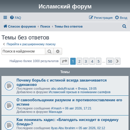
Исламский форум
FAQ
Регистрация
Вход
П
Список форумов
Поиск
Темы без ответов
о
Темы без ответов
и
Перейти к расширенному поиску
с
Поиск
Расширенный поиск
к
Страница
1
из
50
1
2
3
4
5
50
След
Найдено более 1000 результатов
…
Темы
Почему борьба с истиной всегда заканчивается
одинаково
Последнее сообщение
abu abduRrazak
«
Вчера, 19:05
Добавлено в форуме
Исламский призыв в понимании саляфов
О самообольщении разумом и противопоставление его
истине
Последнее сообщение
A'mash
«
06 авг 2026, 17:21
Добавлено в форуме
Манхадж
Как понимать хадис: «Благодать нисходит в середину
блюда»?
Последнее сообщение
Ilyas Abu Ibrahim
«
05 авг 2026, 02:12