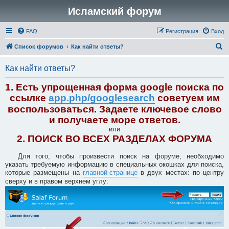
Исламский форум
FAQ
Регистрация
Вход
П
Список форумов
Как найти ответы?
о
Как найти ответы?
и
с
1. Есть упрощенная форма google поиска по
к
ссылке
app.php/googlesearch
советуем им
воспользоваться. Задаете ключевое слово
и получаете море ответов.
или
2. ПОИСК ВО ВСЕХ РАЗДЕЛАХ ФОРУМА
Для того, чтобы произвести поиск на форуме, необходимо
указать требуемую информацию в специальных окошках для поиска,
которые размещены на
главной странице
в двух местах: по центру
сверху и в правом верхнем углу: