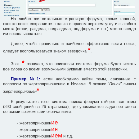
На любых же остальных страницах форума, кроме главной,
окошко поиск сохраняется только в правом верхнем углу и с любого
места (ветки, раздела, подраздела, подфорума и т.п.) можно всегда
им воспользоваться.
Далее, чтобы правильно и наиболее эффективно вести поиск,
*
следует воспользоваться знаком звездочка
.
*
Знак
означает, что поисковая система форума будет искать
все слова со всеми возможными буквами вместо этой звездочки.
Пример №1:
если необходимо найти темы, связанные с
вопросом по жертвоприношению в Исламе. В окошке "
Поиск
" пишем
*
жертвоприношен
.
В результате этого, система поиска форума отберет все темы
(390 сообщений на 26 страницах), где упоминается заданное слово
со всеми возможными окончаниями:
ие
- жертвоприношен
ия
- жертвоприношен
ием
- жертвоприношен
и т.д.