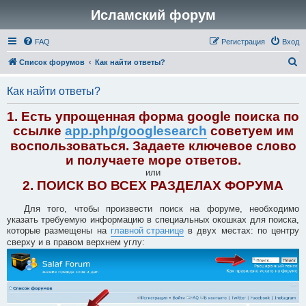
Исламский форум
FAQ
Регистрация
Вход
П
Список форумов
Как найти ответы?
о
Как найти ответы?
и
с
1. Есть упрощенная форма google поиска по
к
ссылке
app.php/googlesearch
советуем им
воспользоваться. Задаете ключевое слово
и получаете море ответов.
или
2. ПОИСК ВО ВСЕХ РАЗДЕЛАХ ФОРУМА
Для того, чтобы произвести поиск на форуме, необходимо
указать требуемую информацию в специальных окошках для поиска,
которые размещены на
главной странице
в двух местах: по центру
сверху и в правом верхнем углу: