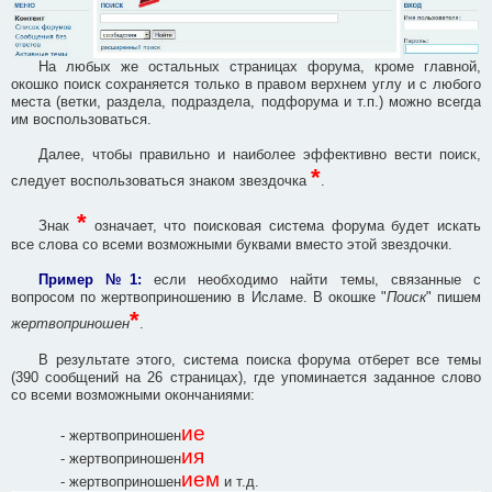
На любых же остальных страницах форума, кроме главной,
окошко поиск сохраняется только в правом верхнем углу и с любого
места (ветки, раздела, подраздела, подфорума и т.п.) можно всегда
им воспользоваться.
Далее, чтобы правильно и наиболее эффективно вести поиск,
*
следует воспользоваться знаком звездочка
.
*
Знак
означает, что поисковая система форума будет искать
все слова со всеми возможными буквами вместо этой звездочки.
Пример №1:
если необходимо найти темы, связанные с
вопросом по жертвоприношению в Исламе. В окошке "
Поиск
" пишем
*
жертвоприношен
.
В результате этого, система поиска форума отберет все темы
(390 сообщений на 26 страницах), где упоминается заданное слово
со всеми возможными окончаниями:
ие
- жертвоприношен
ия
- жертвоприношен
ием
- жертвоприношен
и т.д.