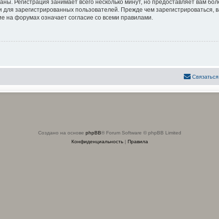
аны. Регистрация занимает всего несколько минут, но предоставляет вам б
 для зарегистрированных пользователей. Прежде чем зарегистрироваться, в
е на форумах означает согласие со всеми правилами.
Связаться
Создано на основе
phpBB
® Forum Software © phpBB Limited
Конфиденциальность
|
Правила