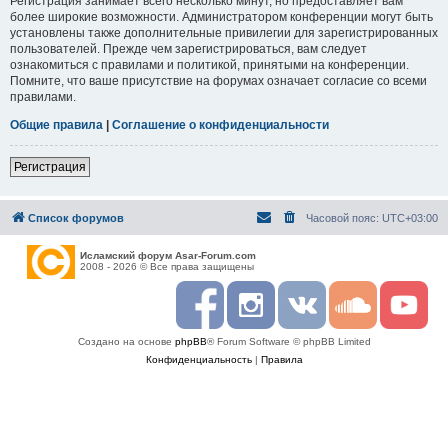
Регистрация занимает всего несколько минут, но предоставляет вам
более широкие возможности. Администратором конференции могут быть
установлены также дополнительные привилегии для зарегистрированных
пользователей. Прежде чем зарегистрироваться, вам следует
ознакомиться с правилами и политикой, принятыми на конференции.
Помните, что ваше присутствие на форумах означает согласие со всеми
правилами.
Общие правила
|
Соглашение о конфиденциальности
Регистрация
Список форумов
Часовой пояс:
UTC+03:00
Исламский форум Asar-Forum.com
2008 - 2026 © Все права защищены
F
I
R
S
Y
a
n
S
o
o
c
s
S
u
u
Создано на основе
phpBB
® Forum Software © phpBB Limited
e
t
n
t
b
a
d
u
Конфиденциальность
|
Правила
o
g
c
b
o
r
l
e
k
a
o
m
u
d