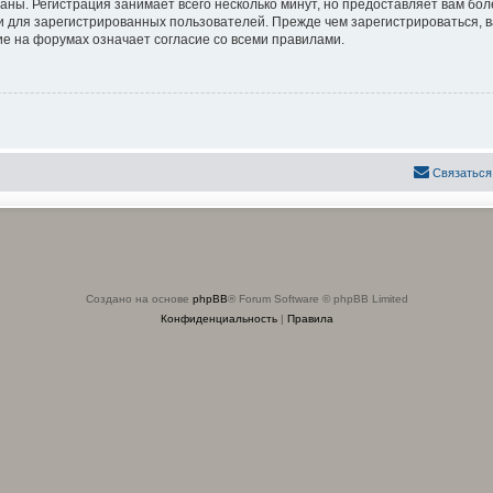
аны. Регистрация занимает всего несколько минут, но предоставляет вам б
 для зарегистрированных пользователей. Прежде чем зарегистрироваться, в
е на форумах означает согласие со всеми правилами.
Связаться
Создано на основе
phpBB
® Forum Software © phpBB Limited
Конфиденциальность
|
Правила