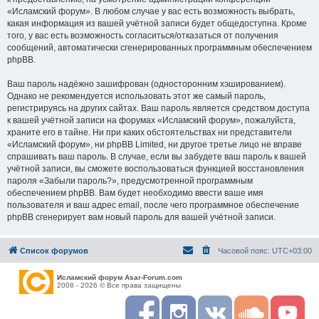
«Исламский форум». В любом случае у вас есть возможность выбрать,
какая информация из вашей учётной записи будет общедоступна. Кроме
того, у вас есть возможность согласиться/отказаться от получения
сообщений, автоматически сгенерированных программным обеспечением
phpBB.
Ваш пароль надёжно зашифрован (односторонним хэшированием).
Однако не рекомендуется использовать этот же самый пароль,
регистрируясь на других сайтах. Ваш пароль является средством доступа
к вашей учётной записи на форумах «Исламский форум», пожалуйста,
храните его в тайне. Ни при каких обстоятельствах ни представители
«Исламский форум», ни phpBB Limited, ни другое третье лицо не вправе
спрашивать ваш пароль. В случае, если вы забудете ваш пароль к вашей
учётной записи, вы сможете воспользоваться функцией восстановления
пароля «Забыли пароль?», предусмотренной программным
обеспечением phpBB. Вам будет необходимо ввести ваше имя
пользователя и ваш адрес email, после чего программное обеспечение
phpBB сгенерирует вам новый пароль для вашей учётной записи.
Список форумов
Часовой пояс:
UTC+03:00
Исламский форум Asar-Forum.com
2008 - 2026 © Все права защищены
F
I
R
S
Y