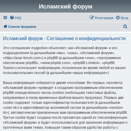
Исламский форум
FAQ
Регистрация
Вход
П
Список форумов
о
Исламский форум - Соглашение о конфиденциальности
и
с
Это соглашение подробно объясняет, как «Исламский форум» и его
подразделения (в дальнейшем «мы», «наш», «Исламский форум»,
к
«https://asar-forum.com») и phpBB (в дальнейшем «они», «программное
обеспечение phpBB», «www.phpbb.com», «phpBB Limited», «phpBB
Teams») используют информацию, полученную во время любой из ваших
пользовательских сессий (в дальнейшем «ваша информация»).
Ваша информация собирается двумя способами. Во-первых, просмотр
«Исламский форум» приведёт к созданию программным обеспечением
phpBB определённого числа cookies (небольшие текстовые файлы,
загружаемые в папку временных файлов вашего браузера). Первые две
cookie содержат только идентификатор пользователя (в дальнейшем
«user-id») и идентификатор анонимной сессии (в дальнейшем «session-
id»), автоматически присвоенные вам программным обеспечением phpBB.
Третья cookie будет создана после просмотра одной из тем конференции
«Исламский форум» и будет использоваться для хранения информации о
прочтённых вами темах, повышая таким образом удобство работы с