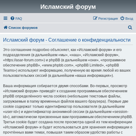
Исламский форум
FAQ
Регистрация
Вход
П
Список форумов
о
Исламский форум - Соглашение о конфиденциальности
и
с
Это соглашение подробно объясняет, как «Исламский форум» и его
подразделения (в дальнейшем «мы», «наш», «Исламский форум»,
к
«https://asar-forum.com») и phpBB (в дальнейшем «они», «программное
обеспечение phpBB», «www.phpbb.com», «phpBB Limited», «phpBB
Teams») используют информацию, полученную во время любой из ваших
пользовательских сессий (в дальнейшем «ваша информация»).
Ваша информация собирается двумя способами. Во-первых, просмотр
«Исламский форум» приведёт к созданию программным обеспечением
phpBB определённого числа cookies (небольшие текстовые файлы,
загружаемые в папку временных файлов вашего браузера). Первые две
cookie содержат только идентификатор пользователя (в дальнейшем
«user-id») и идентификатор анонимной сессии (в дальнейшем «session-
id»), автоматически присвоенные вам программным обеспечением phpBB.
Третья cookie будет создана после просмотра одной из тем конференции
«Исламский форум» и будет использоваться для хранения информации о
прочтённых вами темах, повышая таким образом удобство работы с