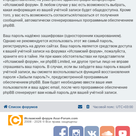
«Исламский форум». В любом случае у вас есть возможность выбрать,
какая информация из вашей учётной записи будет общедоступна. Кроме
того, у вас есть возможность согласиться/отказаться от получения
сообщений, автоматически сгенерированных программным обеспечением
phpBB.
Ваш пароль надёжно зашифрован (односторонним хэшированием).
Однако не рекомендуется использовать этот же самый пароль,
регистрируясь на других сайтах. Ваш пароль является средством доступа
к вашей учётной записи на форумах «Исламский форум», пожалуйста,
храните его в тайне. Ни при каких обстоятельствах ни представители
«Исламский форум», ни phpBB Limited, ни другое третье лицо не вправе
спрашивать ваш пароль. В случае, если вы забудете ваш пароль к вашей
учётной записи, вы сможете воспользоваться функцией восстановления
пароля «Забыли пароль?», предусмотренной программным
обеспечением phpBB. Вам будет необходимо ввести ваше имя
пользователя и ваш адрес email, после чего программное обеспечение
phpBB сгенерирует вам новый пароль для вашей учётной записи.
Список форумов
Часовой пояс:
UTC+03:00
Исламский форум Asar-Forum.com
2008 - 2026 © Все права защищены
F
I
R
S
Y