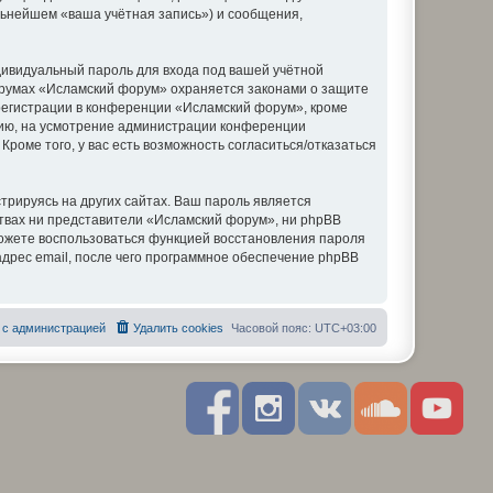
льнейшем «ваша учётная запись») и сообщения,
дивидуальный пароль для входа под вашей учётной
форумах «Исламский форум» охраняется законами о защите
егистрации в конференции «Исламский форум», кроме
ению, на усмотрение администрации конференции
роме того, у вас есть возможность согласиться/отказаться
рируясь на других сайтах. Ваш пароль является
ствах ни представители «Исламский форум», ни phpBB
 сможете воспользоваться функцией восстановления пароля
дрес email, после чего программное обеспечение phpBB
 с администрацией
Удалить cookies
Часовой пояс:
UTC+03:00
F
I
R
S
Y
a
n
S
o
o
c
s
S
u
u
e
t
n
t
b
a
d
u
o
g
c
b
o
r
l
e