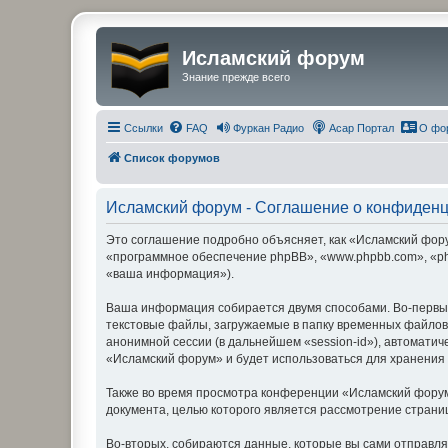
Исламский форум
Знание прежде всего
Ссылки
FAQ
Фуркан Радио
Асар Портал
О фо
Список форумов
Исламский форум - Соглашение о конфиден
Это соглашение подробно объясняет, как «Исламский форум
«программное обеспечение phpBB», «www.phpbb.com», «ph
«ваша информация»).
Ваша информация собирается двумя способами. Во-первы
текстовые файлы, загружаемые в папку временных файлов 
анонимной сессии (в дальнейшем «session-id»), автомати
«Исламский форум» и будет использоваться для хранения
Также во время просмотра конференции «Исламский форум
документа, целью которого является рассмотрение стран
Во-вторых, собираются данные, которые вы сами отправл