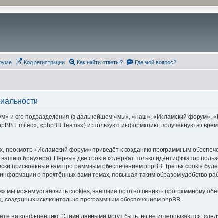
руме
Код регистрации
Как найти ответы?
Где мой вопрос?
циальности
» и его подразделения (в дальнейшем «мы», «наш», «Исламский форум», «htt
pBB Limited», «phpBB Teams») используют информацию, полученную во врем
х, просмотр «Исламский форум» приведёт к созданию программным обеспече
вашего браузера). Первые две cookie содержат только идентификатор польз
чески присвоенные вам программным обеспечением phpBB. Третья cookie буд
 информации о прочтённых вами темах, повышая таким образом удобство ра
» мы можем установить cookies, внешние по отношению к программному обес
иц, созданных исключительно программным обеспечением phpBB.
яете на конференцию. Этими данными могут быть, но не исчерпываются, сл