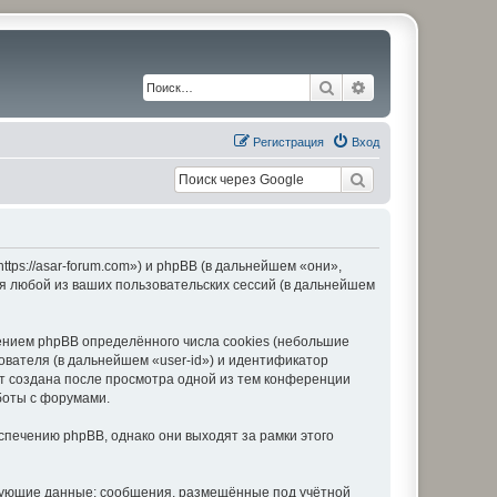
Поиск
Расширенный по
Регистрация
Вход
ps://asar-forum.com») и phpBB (в дальнейшем «они»,
я любой из ваших пользовательских сессий (в дальнейшем
нием phpBB определённого числа cookies (небольшие
ователя (в дальнейшем «user-id») и идентификатор
ет создана после просмотра одной из тем конференции
боты с форумами.
печению phpBB, однако они выходят за рамки этого
едующие данные: сообщения, размещённые под учётной