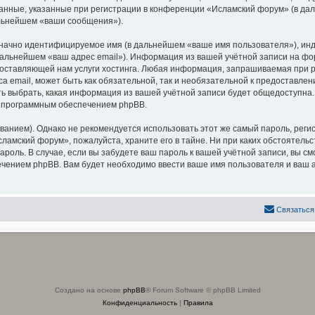
анные, указанные при регистрации в конференции «Исламский форум» (в да
альнейшем «ваши сообщения»).
означно идентифицируемое имя (в дальнейшем «ваше имя пользователя»), ин
 дальнейшем «ваш адрес email»). Информация из вашей учётной записи на 
оставляющей нам услуги хостинга. Любая информация, запрашиваемая при р
са email, может быть как обязательной, так и необязательной к предоставл
ь выбрать, какая информация из вашей учётной записи будет общедоступна. К
х программным обеспечением phpBB.
ием). Однако не рекомендуется использовать этот же самый пароль, регист
ламский форум», пожалуйста, храните его в тайне. Ни при каких обстоятель
 пароль. В случае, если вы забудете ваш пароль к вашей учётной записи, вы
ением phpBB. Вам будет необходимо ввести ваше имя пользователя и ваш а
Связаться
Создано на основе
phpBB
® Forum Software © phpBB Limited
Конфиденциальность
|
Правила