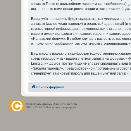
записью Гостя (в дальнейшем «анонимные сообщения»), д
оставленные вами после регистрации и авторизации (в д
Ваша учётная запись будет содержать, как минимум: одн
записью (далее «ваш пароль») и реальный адрес email (в
компьютерной информации, применяемыми в стране, пред
вашего имени пользователя, вашего пароля и вашего адре
«Исламский форум». В любом случае у вас есть возможност
от получения сообщений, автоматически сгенерированны
Ваш пароль надёжно зашифрован (односторонним хэширован
средством доступа к вашей учётной записи на форумах «Ис
Limited, ни другое третье лицо не вправе спрашивать ваш
«Забыли пароль?», предусмотренной программным обеспеч
сгенерирует вам новый пароль для вашей учётной записи.
Список форумов
Исламский форум Asar-Forum.com
2008 - 2026 © Все права защищены