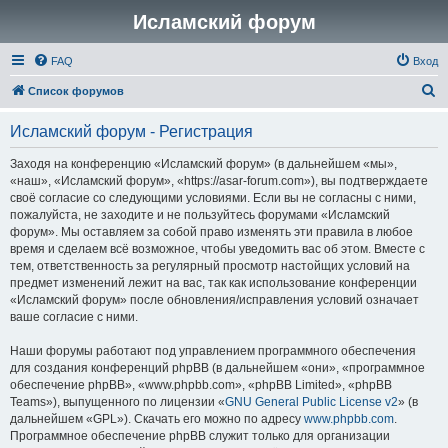
Исламский форум
FAQ
Вход
П
Список форумов
о
Исламский форум - Регистрация
и
с
Заходя на конференцию «Исламский форум» (в дальнейшем «мы»,
«наш», «Исламский форум», «https://asar-forum.com»), вы подтверждаете
к
своё согласие со следующими условиями. Если вы не согласны с ними,
пожалуйста, не заходите и не пользуйтесь форумами «Исламский
форум». Мы оставляем за собой право изменять эти правила в любое
время и сделаем всё возможное, чтобы уведомить вас об этом. Вместе с
тем, ответственность за регулярный просмотр настойщих условий на
предмет изменений лежит на вас, так как использование конференции
«Исламский форум» после обновления/исправления условий означает
ваше согласие с ними.
Наши форумы работают под управлением программного обеспечения
для создания конференций phpBB (в дальнейшем «они», «программное
обеспечение phpBB», «www.phpbb.com», «phpBB Limited», «phpBB
Teams»), выпущенного по лицензии «
GNU General Public License v2
» (в
дальнейшем «GPL»). Скачать его можно по адресу
www.phpbb.com
.
Программное обеспечение phpBB служит только для организации