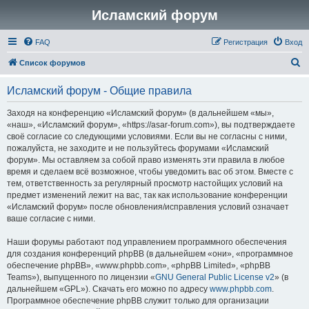
Исламский форум
FAQ
Регистрация
Вход
П
Список форумов
о
Исламский форум - Общие правила
и
с
Заходя на конференцию «Исламский форум» (в дальнейшем «мы»,
«наш», «Исламский форум», «https://asar-forum.com»), вы подтверждаете
к
своё согласие со следующими условиями. Если вы не согласны с ними,
пожалуйста, не заходите и не пользуйтесь форумами «Исламский
форум». Мы оставляем за собой право изменять эти правила в любое
время и сделаем всё возможное, чтобы уведомить вас об этом. Вместе с
тем, ответственность за регулярный просмотр настойщих условий на
предмет изменений лежит на вас, так как использование конференции
«Исламский форум» после обновления/исправления условий означает
ваше согласие с ними.
Наши форумы работают под управлением программного обеспечения
для создания конференций phpBB (в дальнейшем «они», «программное
обеспечение phpBB», «www.phpbb.com», «phpBB Limited», «phpBB
Teams»), выпущенного по лицензии «
GNU General Public License v2
» (в
дальнейшем «GPL»). Скачать его можно по адресу
www.phpbb.com
.
Программное обеспечение phpBB служит только для организации