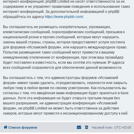
интернет-конференций; phpBB Limited не несёт ответственности за их
содержание и не управляет правилами поведения и использования таких
интернет-конференций. За дополнительной информацией о phpBB
обращайтесь по адресу
https://www.phpbb.com/
.
Вы соглашаетесь не размещать оскорбительных, угрожающих,
клеветнических сообщений, порнографических сообщений, призывов к
национальной розни и прочих сообщений, которые могут нарушить
законы вашей страны, страны, которая предоставляет услуги хостинга
для форумов «Исламский форум», или нарушить международное право.
Попытки размещения таких сообщений могут привести к вашему
немедленному отключению от конференции, при этом ваш провайдер
будет поставлен в известность, если мы сочтём это нужным. IP-адреса
всех сообщений сохраняются для обеспечения данной возможности.
Вы соглашаетесь с тем, что администраторы форумов «Исламский
форум» имеют право удалить, отредактировать, перенести или закрыть
любую тему в любое время по своему усмотрению. Как пользователь вы
согласны с тем, что введённая вами информация будет храниться в базе
данных. Хотя эта информация не будет открыта третьим лицам без
вашего разрешения, ни администрация конференции «Исламский
форум», ни phpBB Limited не может быть ответственна за действия
хакеров, которые могут привести к несанкционированному доступу к ней.
Список форумов
Часовой пояс:
UTC+03:00