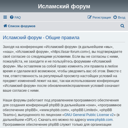
Исламский форум
FAQ
Регистрация
Вход
П
Список форумов
о
Исламский форум - Общие правила
и
с
Заходя на конференцию «Исламский форум» (в дальнейшем «мы»,
«наш», «Исламский форум», «https://asar-forum.com»), вы подтверждаете
к
своё согласие со следующими условиями. Если вы не согласны с ними,
пожалуйста, не заходите и не пользуйтесь форумами «Исламский
форум». Мы оставляем за собой право изменять эти правила в любое
время и сделаем всё возможное, чтобы уведомить вас об этом. Вместе с
тем, ответственность за регулярный просмотр настойщих условий на
предмет изменений лежит на вас, так как использование конференции
«Исламский форум» после обновления/исправления условий означает
ваше согласие с ними.
Наши форумы работают под управлением программного обеспечения
для создания конференций phpBB (в дальнейшем «они», «программное
обеспечение phpBB», «www.phpbb.com», «phpBB Limited», «phpBB
Teams»), выпущенного по лицензии «
GNU General Public License v2
» (в
дальнейшем «GPL»). Скачать его можно по адресу
www.phpbb.com
.
Программное обеспечение phpBB служит только для организации