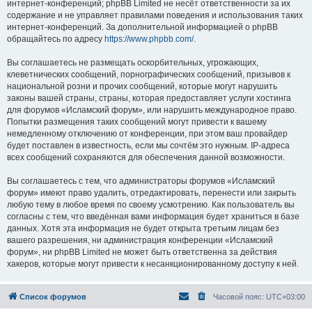
интернет-конференций; phpBB Limited не несёт ответственности за их
содержание и не управляет правилами поведения и использования таких
интернет-конференций. За дополнительной информацией о phpBB
обращайтесь по адресу
https://www.phpbb.com/
.
Вы соглашаетесь не размещать оскорбительных, угрожающих,
клеветнических сообщений, порнографических сообщений, призывов к
национальной розни и прочих сообщений, которые могут нарушить
законы вашей страны, страны, которая предоставляет услуги хостинга
для форумов «Исламский форум», или нарушить международное право.
Попытки размещения таких сообщений могут привести к вашему
немедленному отключению от конференции, при этом ваш провайдер
будет поставлен в известность, если мы сочтём это нужным. IP-адреса
всех сообщений сохраняются для обеспечения данной возможности.
Вы соглашаетесь с тем, что администраторы форумов «Исламский
форум» имеют право удалить, отредактировать, перенести или закрыть
любую тему в любое время по своему усмотрению. Как пользователь вы
согласны с тем, что введённая вами информация будет храниться в базе
данных. Хотя эта информация не будет открыта третьим лицам без
вашего разрешения, ни администрация конференции «Исламский
форум», ни phpBB Limited не может быть ответственна за действия
хакеров, которые могут привести к несанкционированному доступу к ней.
Список форумов
Часовой пояс:
UTC+03:00