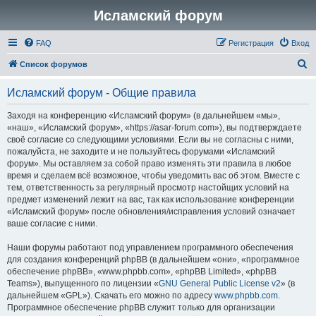
Исламский форум
FAQ
Регистрация
Вход
П
Список форумов
о
Исламский форум - Общие правила
и
с
Заходя на конференцию «Исламский форум» (в дальнейшем «мы»,
«наш», «Исламский форум», «https://asar-forum.com»), вы подтверждаете
к
своё согласие со следующими условиями. Если вы не согласны с ними,
пожалуйста, не заходите и не пользуйтесь форумами «Исламский
форум». Мы оставляем за собой право изменять эти правила в любое
время и сделаем всё возможное, чтобы уведомить вас об этом. Вместе с
тем, ответственность за регулярный просмотр настойщих условий на
предмет изменений лежит на вас, так как использование конференции
«Исламский форум» после обновления/исправления условий означает
ваше согласие с ними.
Наши форумы работают под управлением программного обеспечения
для создания конференций phpBB (в дальнейшем «они», «программное
обеспечение phpBB», «www.phpbb.com», «phpBB Limited», «phpBB
Teams»), выпущенного по лицензии «
GNU General Public License v2
» (в
дальнейшем «GPL»). Скачать его можно по адресу
www.phpbb.com
.
Программное обеспечение phpBB служит только для организации