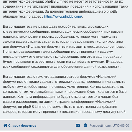
интернет-конференций; phpBB Limited не несёт ответственности за их
содержание и не управляет правилами поведения и использования таких
интернет-конференций. За дополнительной информацией о phpBB
обращайтесь по адресу
https://www.phpbb.com/
.
Вы соглашаетесь не размещать оскорбительных, угрожающих,
клеветнических сообщений, порнографических сообщений, призывов к
национальной розни и прочих сообщений, которые могут нарушить
законы вашей страны, страны, которая предоставляет услуги хостинга
для форумов «Исламский форум», или нарушить международное право.
Попытки размещения таких сообщений могут привести к вашему
немедленному отключению от конференции, при этом ваш провайдер
будет поставлен в известность, если мы сочтём это нужным. IP-адреса
всех сообщений сохраняются для обеспечения данной возможности.
Вы соглашаетесь с тем, что администраторы форумов «Исламский
форум» имеют право удалить, отредактировать, перенести или закрыть
любую тему в любое время по своему усмотрению. Как пользователь вы
согласны с тем, что введённая вами информация будет храниться в базе
данных. Хотя эта информация не будет открыта третьим лицам без
вашего разрешения, ни администрация конференции «Исламский
форум», ни phpBB Limited не может быть ответственна за действия
хакеров, которые могут привести к несанкционированному доступу к ней.
Список форумов
Часовой пояс:
UTC+03:00