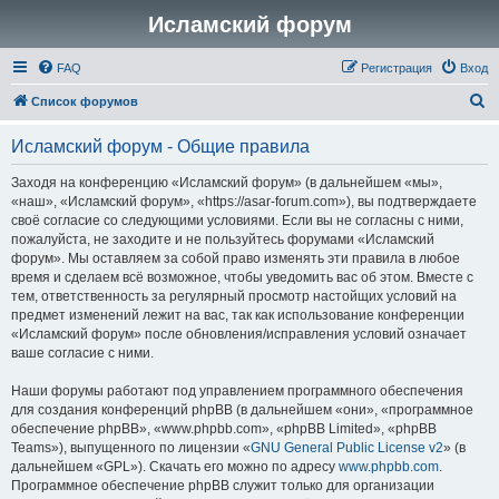
Исламский форум
FAQ
Регистрация
Вход
П
Список форумов
о
Исламский форум - Общие правила
и
с
Заходя на конференцию «Исламский форум» (в дальнейшем «мы»,
«наш», «Исламский форум», «https://asar-forum.com»), вы подтверждаете
к
своё согласие со следующими условиями. Если вы не согласны с ними,
пожалуйста, не заходите и не пользуйтесь форумами «Исламский
форум». Мы оставляем за собой право изменять эти правила в любое
время и сделаем всё возможное, чтобы уведомить вас об этом. Вместе с
тем, ответственность за регулярный просмотр настойщих условий на
предмет изменений лежит на вас, так как использование конференции
«Исламский форум» после обновления/исправления условий означает
ваше согласие с ними.
Наши форумы работают под управлением программного обеспечения
для создания конференций phpBB (в дальнейшем «они», «программное
обеспечение phpBB», «www.phpbb.com», «phpBB Limited», «phpBB
Teams»), выпущенного по лицензии «
GNU General Public License v2
» (в
дальнейшем «GPL»). Скачать его можно по адресу
www.phpbb.com
.
Программное обеспечение phpBB служит только для организации