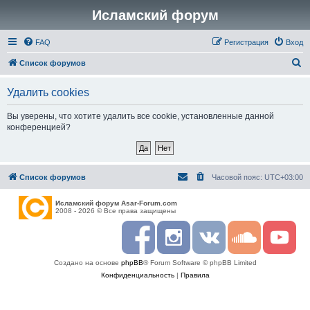
Исламский форум
FAQ
Регистрация
Вход
П
Список форумов
о
Удалить cookies
и
с
Вы уверены, что хотите удалить все cookie, установленные данной
конференцией?
к
Список форумов
Часовой пояс:
UTC+03:00
Исламский форум Asar-Forum.com
2008 - 2026 © Все права защищены
F
I
R
S
Y
a
n
S
o
o
c
s
S
u
u
Создано на основе
phpBB
® Forum Software © phpBB Limited
e
t
n
t
b
a
d
u
Конфиденциальность
|
Правила
o
g
c
b
o
r
l
e
k
a
o
m
u
d