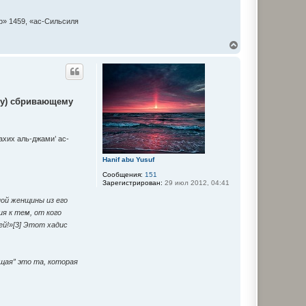
р» 1459, «ас-Сильсиля
В
е
р
н
у
т
еку) сбривающему
ь
с
я
к
ахих аль-джами’ ас-
н
а
ч
Hanif abu Yusuf
а
Сообщения:
151
л
Зарегистрирован:
29 июл 2012, 04:41
у
ной женщины из его
ия к тем, от кого
ей!»[3] Этот хадис
ющая” это та, которая