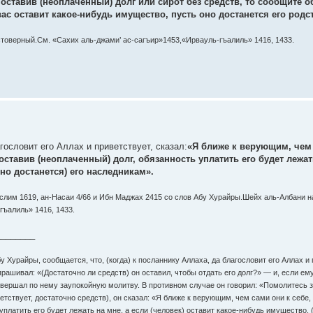
, оставив (неоплаченный) долг или сирот без средств, то сообщите о
вас оставит какое-нибудь имущество, пусть оно достанется его родс
стоверный.См. «Сахих аль-джами’ ас-сагъир»1453,«Ирвауль-гъалиль» 1416, 1433.
ословит его Аллах и приветствует, сказал:
«Я ближе к верующим, чем 
оставив (неоплаченный) долг, обязанность уплатить его будет лежат
оно достанется) его наследникам».
Муслим 1619, ан-Насаи 4/66 и Ибн Маджах 2415 со слов Абу Хурайры.Шейх аль-Албани н
гъалиль» 1416, 1433.
________
 Хурайры, сообщается, что, (когда) к посланнику Аллаха, да благословит его Аллах и 
прашивал: «(Достаточно ли средств) он оставил, чтобы отдать его долг?» — и, если ему
 совершал по нему заупокойную молитву. В противном случае он говорил: «Помолитесь 
етствует, достаточно средств), он сказал: «Я ближе к верующим, чем сами они к себе, 
 уплатить его будет лежать на мне, а если (человек) оставит какое-нибудь имущество, 