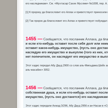
его наследникам». См. «Мухтасар Сахих Муслим» №1008, пер. А.
[1] К пророку да благословит его Аллах и приветствует приносил
[2] Так пророк да благословит его Аллах и приветствует побужда
1455 —
Сообщается, что посланник Аллаха, да благ
и если кто-нибудь оставит после себя долг или неим
оставит какое-нибудь имущество, (пусть оно достан
наследую его имущество и выкуплю (того из них, кт
нет попечителя, он наследует его имущество и выпл
Этот хадис передал Абу Дауд 2900 со слов аль-Микъдама.Шейх а
аль-масабих» 3052.
1456 —
Сообщается, что посланник Аллаха, да благ
собственная душа, и если кто-нибудь оставит после
имущество, (пусть оно достанется) его наследникам
Этот хадис передали Ахмад 3/296, Абу Дауд 2956 и ан-Насаи в «