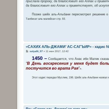
прислала пророку, да благословит его Аллах и привет
да благословит его Аллах и приветствует, об искуплен
Позже шейх аль-Альбани пересмотрел решение о 
Танбихат аль-малийха» стр. 93.
«САХИХ АЛЬ-ДЖАМИ’ АС-САГЪИР» - хадис №
С
salyafit_07
»
11 июн 2017, 12:42
о
о
1450 –
Сообщается, что Анас ибн Малик сказал
б
“
В День воскресения у меня будет боль
щ
е
постучится во врата Рая
”
».
н
и
е
Этот хадис передал Муслим, 196. Шейх аль-Альбани назвал 
Re: «Сахих аль-Джами’ ас-сагъир»