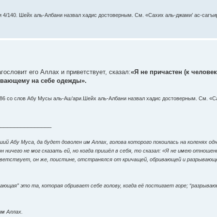
зи 4/140. Шейх аль-Албани назвал хадис достоверным. См. «Сахих аль-джами’ ас-сагъи
гословит его Аллах и приветствует, сказал:
«Я не причастен (к челов
ывающему на себе одежды».
86 со слов Абу Мусы аль-Аш’ари.Шейх аль-Албани назвал хадис достоверным. См. «С
________________
ий Абу Муса, да будет доволен им Аллах, голова которого покоилась на коленях од
н ничего не мог сказать ей, но когда пришёл в себя, то сказал: «Я не имею отношен
риветствует, он же, поистине, отстранялся от кричащей, обривающей и разрывающ
ающая” это та, которая обривает себе голову, когда её постигает горе; “разрыва
им Аллах.