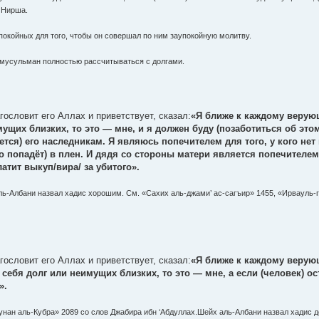
 Нирша.
и покойных для того, чтобы он совершал по ним заупокойную молитву.
л мусульман полностью рассчитываться с долгами.
ословит его Аллах и приветствует, сказал:
«Я ближе к каждому верующ
ущих близких, то это — мне, и я должен буду (позаботиться об этом)
ется) его наследникам. Я являюсь попечителем для того, у кого нет
о попадёт) в плен. И дядя со стороны матери является попечителем 
атит выкуп/вира/ за убитого».
ль-Албани назвал хадис хорошим. См. «Сахих аль-джами’ ас-сагъир» 1455, «Ирвауль-
ословит его Аллах и приветствует, сказал:
«Я ближе к каждому верую
 себя долг или неимущих близких, то это — мне, а если (человек) о
».
Сунан аль-Кубра» 2089 со слов Джабира ибн ‘Абдуллах.Шейх аль-Албани назвал хадис 