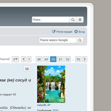
Поиск
Расширенный по
Регистрация
Вход
Страница
50
из
55
1
48
49
50
51
52
55
Пред.
След.
общений
…
…
как (ее) сосуд и
ан-надыр» 93.
salyafit_07
иййа. (Однажды) он
Сообщения:
3550