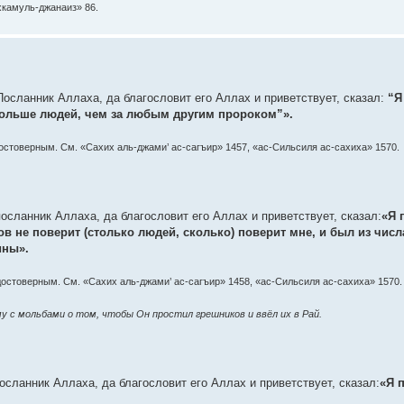
хкамуль-джанаиз» 86.
осланник Аллаха, да благословит его Аллах и приветствует, сказал:
“Я
 больше людей, чем за любым другим пророком”».
остоверным. См. «Сахих аль-джами’ ас-сагъир» 1457, «ас-Сильсиля ас-сахиха» 1570.
осланник Аллаха, да благословит его Аллах и приветствует, сказал:
«Я 
ков не поверит (столько людей, сколько) поверит мне, и был из числ
ины».
остоверным. См. «Сахих аль-джами’ ас-сагъир» 1458, «ас-Сильсиля ас-сахиха» 1570.
у с мольбами о том, чтобы Он простил грешников и ввёл их в Рай.
сланник Аллаха, да благословит его Аллах и приветствует, сказал:
«Я 