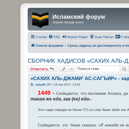
Исламский форум
Знание прежде всего
Ссылки
FAQ
Фуркан Радио
Асар Портал
О фо
Список форумов
Сунна, хадисы, их достоверность и 
СБОРНИК ХАДИСОВ «САХИХ АЛЬ-Д
П
Ответить
«САХИХ АЛЬ-ДЖАМИ’ АС-САГЪИР» - хад
С
salyafit_07
»
19 янв 2017, 13:01
о
о
1449 -
Сообщается, что посланник Аллаха, да б
б
такая же еда, как (ее) еда
щ
».
е
н
и
Этот хадис передал ан-Насаи 7/71 со слов ‘Аиши. Шейх аль-
е
_____________________________________________
Сообщается, что ‘Аиша сказала: «
Я никогда не в