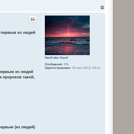
В
е
р
н
у
т
 первым из людей
ь
с
я
к
н
а
ч
Hanif abu Yusuf
а
Сообщения:
151
л
Зарегистрирован:
29 июл 2012, 04:41
у
первым из людей
а пророков такой,
первым (из людей)