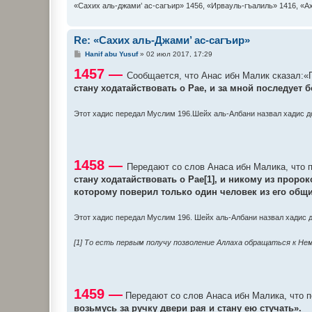
«Сахих аль-джами’ ас-сагъир» 1456, «Ирвауль-гъалиль» 1416, «А
Re: «Сахих аль-Джами’ ас-сагъир»
С
Hanif abu Yusuf
»
02 июл 2017, 17:29
о
1457 —
о
Сообщается, что Анас ибн Малик сказал:«П
б
стану ходатайствовать о Рае, и за мной последует
щ
е
н
и
Этот хадис передал Муслим 196.Шейх аль-Албани назвал хадис д
е
1458 —
Передают со слов Анаса ибн Малика, что п
стану ходатайствовать о Рае[1], и никому из проро
которому поверил только один человек из его общ
Этот хадис передал Муслим 196. Шейх аль-Албани назвал хадис д
[1] То есть первым получу позволение Аллаха обращаться к Нем
1459 —
Передают со слов Анаса ибн Малика, что по
возьмусь за ручку двери рая и стану ею стучать».