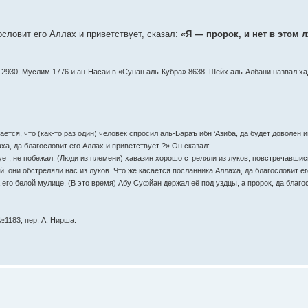
словит его Аллах и приветствует, сказал:
«Я — пророк, и нет в этом 
4, 2930, Муслим 1776 и ан-Насаи в «Сунан аль-Кубра» 8638. Шейх аль-Албани назвал х
____
тся, что (как-то раз один) человек спросил аль-Бараъ ибн ‘Азиба, да будет доволен и
ха, да благословит его Аллах и приветствует ?» Он сказал:
вует, не побежал. (Люди из племени) хавазин хорошо стреляли из луков; повстречавши
, они обстреляли нас из луков. Что же касается посланника Аллаха, да благословит ег
а его белой мулице. (В это время) Абу Суфйан держал её под уздцы, а пророк, да благо
№1183, пер. А. Нирша.