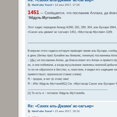
С
Hanif abu Yusuf
»
14 июн 2017, 17:26
о
1451
о
— Сообщается, что посланник Аллаха, да благо
б
‘Абдуль-Мутталиб!»
щ
е
н
и
Этот хадис передали Ахмад 4/280, 281, 289, 304, аль-Бухари 286
е
«Сахих аль-джами’ ас-сагъир» 1451, «Мухтасар Муслим» 1189.
________________________________________________
В версии этого хадиса которую приводит имам аль-Бухари, сообщае
в день (битвы при) Хунайне вы бежали(, покинув) посланника Алла
− (Да,) но посланник Аллах, да благословит его Аллах и приветст
их, и они побежали, а когда мусульмане занялись военной добычей
то он не обратился в бегство, и, поистине, я видел его сидящим н
приветствует, произносил (такие слова):
Я − пророк, и нет (в этом) лжи!
Я − Ибн ‘Абдуль-Мутталиб![1] См. «Мухтасар Сахих аль-Бухари» 
___________________________________________________
[1] То есть я − потомок ‘Абдуль-Мутталиба.
Re: «Сахих аль-Джами’ ас-сагъир»
С
Hanif abu Yusuf
»
15 июн 2017, 18:16
о