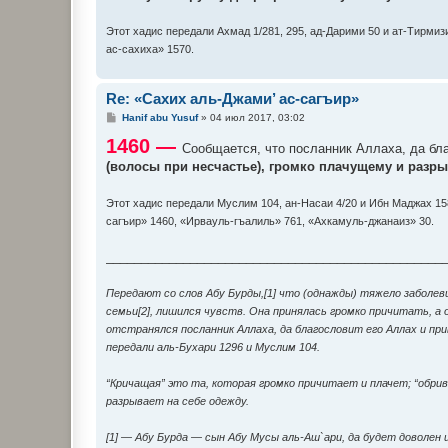
Этот хадис передали Ахмад 1/281, 295, ад-Дарими 50 и ат-Тирми
ас-сахиха» 1570.
Re: «Сахих аль-Джами’ ас-сагъир»
С
Hanif abu Yusuf
»
04 июл 2017, 03:02
о
1460 —
о
Сообщается, что посланник Аллаха, да бла
б
(волосы при несчастье), громко плачущему и разр
щ
е
н
и
Этот хадис передали Муслим 104, ан-Насаи 4/20 и Ибн Маджах 15
е
сагъир» 1460, «Ирвауль-гъалиль» 761, «Ахкамуль-джанаиз» 30.
________________________________________________
Передают со слов Абу Бурды,[1] что (однажды) тяжело заболевш
семьи[2], лишился чувств. Она принялась громко причитать, а о
отстранялся посланник Аллаха, да благословит его Аллах и п
передали аль-Бухари 1296 и Муслим 104.
“Кричащая” это та, которая громко причитает и плачет; “обрив
разрывает на себе одежду.
[1] — Абу Бурда — сын Абу Мусы аль-Аш`ари, да будет доволен 