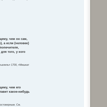
ему, чем он сам,
, а если (человек)
 попечителя,
для того, у кого
гъалиль» 1700, «Мишкат
щему, чем его
ставит какое-нибудь
достоверным. См.