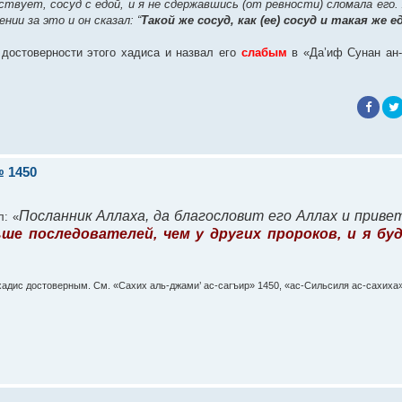
ствует, сосуд с едой, и я не сдержавшись (от ревности) сломала его. 
ии за это и он сказал: “
Такой же сосуд, как (ее) сосуд и такая же еда
достоверности этого хадиса и назвал его
слабым
в «Да’иф Сунан ан
 1450
Посланник Аллаха, да благословит его Аллах и привет
: «
ше последователей, чем у других пророков, и я бу
хадис достоверным. См. «Сахих аль-джами’ ас-сагъир» 1450, «ас-Сильсиля ас-сахиха»