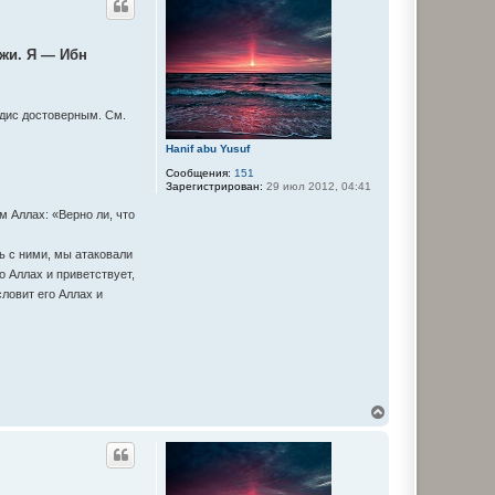
н
у
т
лжи. Я — Ибн
ь
с
я
к
адис достоверным. См.
н
а
ч
Hanif abu Yusuf
а
Сообщения:
151
л
Зарегистрирован:
29 июл 2012, 04:41
у
м Аллах: «Верно ли, что
сь с ними, мы атаковали
о Аллах и приветствует,
словит его Аллах и
В
е
р
н
у
т