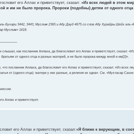
ословит его Аллах и приветствует, сказал:
«Из всех людей в этом ми
ной и им не было пророка. Пророки (подобны) детям от одного отца
, аль-Бухари 3442, 3443, Муслим 2365 и Абу Дауд 4675 со слов Абу Хурайры.Шейх аль-
ар Муслим» 1618.
_________
н слышал, как посланник Аллаха, да благословит его Аллах и приветствует, сказал: «И
) братьям от одного отца и разных матерей, и не было пророка между мной и им[2]».
 что посланник Аллаха, да благословит его Аллах и приветствует, сказал: «Из всех лю
ратья от (одного отца): матери у них разные, а религия их одна». См. «Мухтасар Сах
 миссии.
его Аллах и приветствует.
ловит его Аллах и приветствует, сказал:
«Я ближе к верующим, в соот