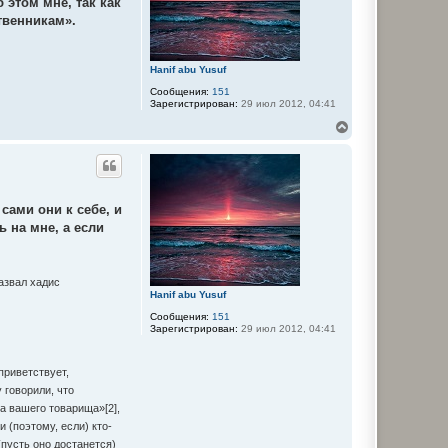
б этом мне, так как
я
твенникам».
к
н
а
ч
Hanif abu Yusuf
а
Сообщения:
151
л
Зарегистрирован:
29 июл 2012, 04:41
у
В
е
р
н
у
т
сами они к себе, и
ь
с
ь на мне, а если
я
к
н
а
азвал хадис
ч
Hanif abu Yusuf
а
Сообщения:
151
л
Зарегистрирован:
29 июл 2012, 04:41
у
приветствует,
 говорили, что
за вашего товарища»[2],
и (поэтому, если) кто-
(пусть оно достанется)