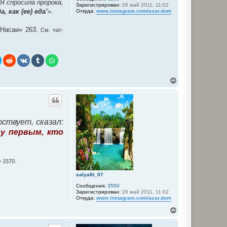
Я спросила пророка,
Зарегистрирован:
26 май 2011, 11:02
, как (ее) еда
”
».
Откуда:
www.instagram.com/asar.dom
-Насаи» 263.
См. «ат-
В
е
р
н
у
т
ствует, сказал:
ь
с
ду первым, кто
я
к
н
а
 1570.
ч
а
salyafit_07
л
Сообщения:
3550
у
Зарегистрирован:
26 май 2011, 11:02
Откуда:
www.instagram.com/asar.dom
В
е
р