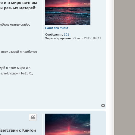
ре и в мире вечном
ь
с
 и разных матерей:
я
к
н
а
Албани назвал хадис
ч
Hanif abu Yusuf
а
Сообщения:
151
л
Зарегистрирован:
29 июл 2012, 04:41
у
з всех людей я наиболее
дей в этом мире и в
их аль-Бухари» №1371,
В
е
р
н
у
т
ветствии с Книгой
ь
с