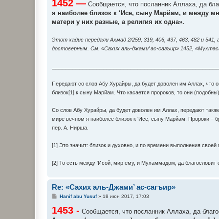
1452 —
о
Сообщается, что посланник Аллаха, да благ
б
я наиболее близок к ‘Исе, сыну Марйам, и между м
щ
е
матери у них разные, а религия их одна».
н
и
е
Этот хадис передали Ахмад 2/259, 319, 406, 437, 463, 482 и 541
достоверным. См. «Сахих аль-джами’ ас-сагъир» 1452, «Мухтас
________________________________________________
Передают со слов Абу Хурайры, да будет доволен им Аллах, что о
близок[1] к сыну Марйам. Что касается пророков, то они (подобны
Со слов Абу Хурайры, да будет доволен им Аллах, передают также,
мире вечном я наиболее близок к ‘Исе, сыну Марйам. Пророки − б
пер. А. Нирша.
[1] Это значит: близок и духовно, и по времени выполнения своей
[2] То есть между ‘Исой, мир ему, и Мухаммадом, да благословит 
Re: «Сахих аль-Джами’ ас-сагъир»
С
Hanif abu Yusuf
»
18 июн 2017, 17:03
о
1453 -
о
Сообщается, что посланник Аллаха, да благос
б