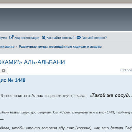
руме
Код регистрации
Как найти ответы?
Где мой вопрос?
понимание
Различные труды, посвящённые хадисам и асарам
ЖАМИ’» АЛЬ-АЛЬБАНИ
оиск
Расширенный поиск
813 со
ис № 1449
Такой же сосуд, 
лагословит его Аллах и приветствует, сказал: «
Албани назвал хадис достоверным. См. «Сахих аль-джами’ ас-сагъир» 1449, «ар-Рауд 
__
идела, чтобы кто-то готовил еду так (хорошо), как это делала Саф