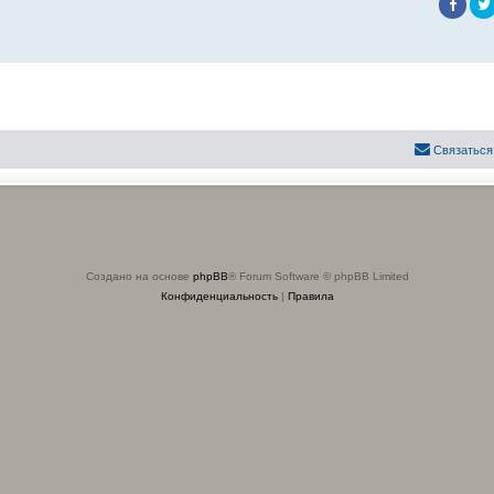
Связаться
Создано на основе
phpBB
® Forum Software © phpBB Limited
Конфиденциальность
|
Правила