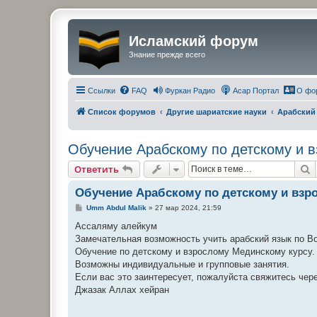
Исламский форум
Знание прежде всего
Ссылки
FAQ
Фуркан Радио
Асар Портал
О фо
Список форумов
Другие шариатские науки
Арабский
Обучение Арабскому по детскому и 
П
Ответить
Обучение Арабскому по детскому и взр
С
Umm Abdul Malik
»
27 мар 2024, 21:59
о
о
Ассаляму алейкум
б
Замечательная возможность учить арабский язык по Вот
щ
е
Обучение по детскому и взрослому Мединскому курсу.
н
Возможны индивидуальные и групповые занятия.
и
е
Если вас это заинтересует, пожалуйста свяжитесь че
Джазак Аллах хейран