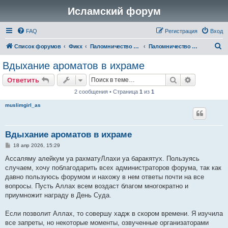
Исламский форум
FAQ
Регистрация
Вход
П
Список форумов
Фикх
Паломничество (Хадж)
Паломничество (Хадж)
о
Вдыхание ароматов в ихраме
и
Поиск
Расширен
Ответить
с
2 сообщения • Страница
1
из
1
к
muslimgirl_as
Вдыхание ароматов в ихраме
С
18 апр 2026, 15:29
о
о
Ассаляму алейкум уа рахматуЛлахи уа баракятух. Пользуясь
б
случаем, хочу поблагодарить всех администраторов форума, так как
щ
е
давно пользуюсь форумом и нахожу в нем ответы почти на все
н
вопросы. Пусть Аллах всем воздаст благом многократно и
и
е
приумножит награду в День Суда.
Если позволит Аллах, то совершу хадж в скором времени. Я изучила
все запреты, но некоторые моменты, озвученные организаторами