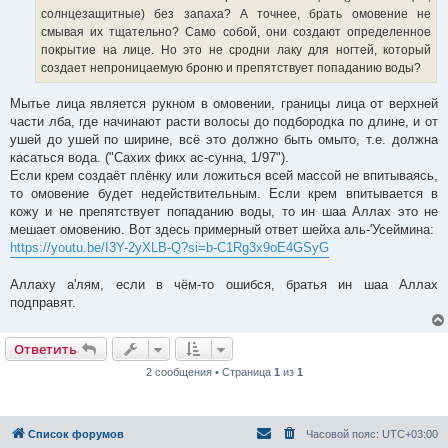
солнцезащитные) без запаха? А точнее, брать омовение не
смывая их тщательно? Само собой, они создают определенное
покрытие на лице. Но это не сродни лаку для ногтей, который
создает непроницаемую броню и препятствует попаданию воды?
Мытье лица является рукном в омовении, границы лица от верхней
части лба, где начинают расти волосы до подбородка по длине, и от
ушей до ушей по ширине, всё это должно быть омыто, т.е. должна
касаться вода. ("Сахих фикх ас-сунна, 1/97").
Если крем создаёт плёнку или ложиться всей массой не впитываясь,
то омовение будет недействительным. Если крем впитывается в
кожу и не препятствует попаданию воды, то ин шаа Аллах это не
мешает омовению. Вот здесь примерный ответ шейха аль-'Усеймина:
https://youtu.be/I3Y-2yXLB-Q?si=b-C1Rg3x9oE4GSyG
Аллаху а'лям, если в чём-то ошибся, братья ин шаа Аллах
подправят.
Ответить
2 сообщения • Страница
1
из
1
Список форумов
Часовой пояс:
UTC+03:00