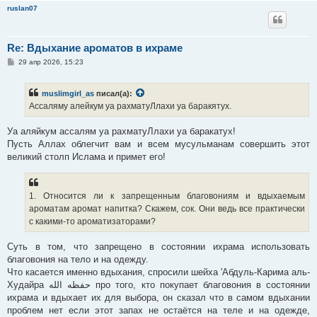
ruslan07
Re: Вдыхание ароматов в ихраме
С
29 апр 2026, 15:23
о
о
б
muslimgirl_as
писал(а):
щ
е
Ассаляму алейкум уа рахматуЛлахи уа баракятух.
н
и
е
Уа аляйкум ассалям уа рахматуЛлахи уа баракатух!
Пусть Аллах облегчит вам и всем мусульманам совершить этот
великий столп Ислама и примет его!
1. Относится ли к запрещенным благовониям и вдыхаемым
ароматам аромат напитка? Скажем, сок. Они ведь все практически
с какими-то ароматизаторами?
Суть в том, что запрещено в состоянии ихрама использовать
благовония на тело и на одежду.
Что касается именно вдыхания, спросили шейха 'Абдуль-Карима аль-
Худайра حفظه الله про того, кто покупает благовония в состоянии
ихрама и вдыхает их для выбора, он сказал что в самом вдыхании
проблем нет если этот запах не остаётся на теле и на одежде,