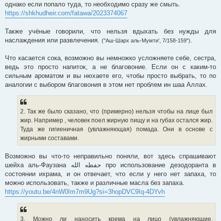
однако если попало туда, то необходимо сразу же смыть.
https://shkhudheir.com/fatawa/2023374067
Также учёные говорили, что нельзя вдыхать без нужды для
наслаждения или развлечения.
("Аш-Шарх аль-Мумти', 7/158-159").
Что касается сока, возможно вы немножко усложняете себе, сестра,
ведь это просто напиток, а не благовоние. Если он с каким-то
сильным ароматом и вы нюхаете его, чтобы просто выбрать, то по
аналогии с выбором благовония в этом нет проблем ин шаа Аллах.
2. Так же было сказано, что (примерно) нельзя чтобы на лице был
жир. Например , человек поел жирную пищу и на губах остался жир.
Туда же гигиеничная (увлажняющая) помада. Они в основе с
жирными составами.
Возможно вы что-то неправильно поняли, вот здесь спрашивают
шейха аль-Фаузана حفظه الله про использование дезодоранта в
состоянии ихрама, и он отвечает, что если у него нет запаха, то
можно использовать, также и различные масла без запаха.
https://youtu.be/4nW0Im7m9Ug?si=3hopDVC9Iq-4DYvh
3. Можно ли наносить крема на лицо (увлажняющие,